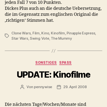
jeden Fall 7 von 10 Punkten.
Dickes Plus auch an die deutsche Uebersetzung,
die im Gegensatz zum englischen Original die
‚richtigen‘ Stimmen hat.
Clone Wars
,
Film
,
Kino
,
Kinofilm
,
Pinapple Express
,
Schlagwörter
Star Wars
,
Swing Vote
,
The Mummy
Kategorien
SONSTIGES
SPASS
UPDATE: Kinofilme
Von
pennywise
29. April 2008
Beitragsautor
Veröffentlichungsdatum
Die nächsten Tage/Wochen/Monate sind