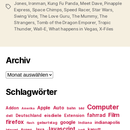
Jones
,
Ironman
,
Kung Fu Panda
,
Meet Dave
,
Pinapple
Schlagwörter
Express
,
Space Chimps
,
Speed Racer
,
Star Wars
,
Swing Vote
,
The Love Guru
,
The Mummy
,
The
Strangers
,
Tomb of the Dragon Emporer
,
Tropic
Thunder
,
Wall-E
,
What happens in Vegas
,
X-Files
Archiv
Archiv
Schlagwörter
Computer
Apple
Auto
Addon
bahn
Amerika
bild
Film
fahrrad
eisdiele
Deutschland
Extension
dell
firefox
google
indianapolis
geburtstag
Indiana
flash
Javascript
Java
kaputt
itunes
Internet
junit