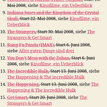
Mai 2008
, siehe
Kinofilme, ein Ueberblick
Indiana Jones and the Kingdom of the Crystal
Skull
, Start 22. Mai 2008
, siehe
Kinofilme, ein
Ueberblick
The Strangers
, Start 30. Mai 2008
, siehe
The
Strangers & Get Smart
Kung Fu Panda (IMAX)
, Start 6. Juni 2008
,
siehe
Aller guten Dinge sind drei
You Don’t Mess with the Zohan
, Start 6. Juni
2008
, siehe
Kinofilme, ein Ueberblick
The Incredible Hulk
, Start 13. Juni 2008
, siehe
The Happening & The incredible Hulk
The Happening
, Start 13. Juni 2008
, siehe
The
Happening & The incredible Hulk
Get Smart
, Start 20. Juni 2008
, siehe
The
Strangers & Get Smart