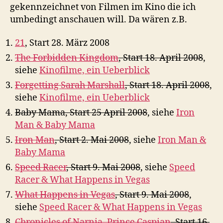
gekennzeichnet von Filmen im Kino die ich
umbedingt anschauen will. Da wären z.B.
21
, Start 28. März 2008
The Forbidden Kingdom
, Start 18. April 2008
,
siehe
Kinofilme, ein Ueberblick
Forgetting Sarah Marshall
, Start 18. April 2008
,
siehe
Kinofilme, ein Ueberblick
Baby Mama, Start 25 April 2008
, siehe
Iron
Man & Baby Mama
Iron Man
, Start 2. Mai 2008
, siehe
Iron Man &
Baby Mama
Speed Racer
, Start 9. Mai 2008
, siehe
Speed
Racer & What Happens in Vegas
What Happens in Vegas
, Start 9. Mai 2008
,
siehe
Speed Racer & What Happens in Vegas
Chronicles of Narnia, Prince Caspian
, Start 16.