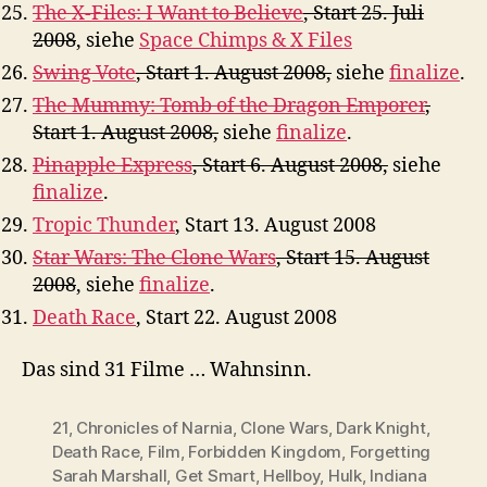
The X-Files: I Want to Believe
, Start 25. Juli
2008
, siehe
Space Chimps & X Files
Swing Vote
, Start 1. August 2008,
siehe
finalize
.
The Mummy: Tomb of the Dragon Emporer
,
Start 1. August 2008,
siehe
finalize
.
Pinapple Express
, Start 6. August 2008,
siehe
finalize
.
Tropic Thunder
, Start 13. August 2008
Star Wars: The Clone Wars
, Start 15. August
2008
, siehe
finalize
.
Death Race
, Start 22. August 2008
Das sind 31 Filme … Wahnsinn.
21
,
Chronicles of Narnia
,
Clone Wars
,
Dark Knight
,
Death Race
,
Film
,
Forbidden Kingdom
,
Forgetting
Sarah Marshall
,
Get Smart
,
Hellboy
,
Hulk
,
Indiana