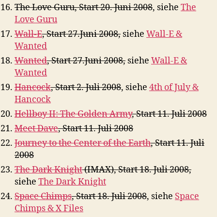
The Love Guru, Start 20. Juni 2008
, siehe
The
Love Guru
Wall-E
, Start 27.Juni 2008,
siehe
Wall-E &
Wanted
Wanted
, Start 27.Juni 2008
,
siehe
Wall-E &
Wanted
Hancock
, Start 2. Juli 2008
, siehe
4th of July &
Hancock
Hellboy II: The Golden Army
, Start 11. Juli 2008
Meet Dave
, Start 11. Juli 2008
Journey to the Center of the Earth
, Start 11. Juli
2008
The Dark Knight
(IMAX), Start 18. Juli 2008,
siehe
The Dark Knight
Space Chimps
, Start 18. Juli 2008
, siehe
Space
Chimps & X Files