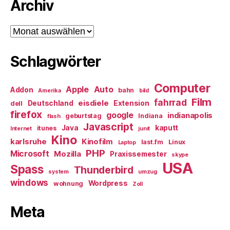
Archiv
Archiv
Schlagwörter
Computer
Apple
Auto
Addon
bahn
Amerika
bild
Film
fahrrad
eisdiele
Deutschland
Extension
dell
firefox
google
indianapolis
geburtstag
Indiana
flash
Javascript
Java
kaputt
itunes
Internet
junit
Kino
karlsruhe
Kinofilm
last.fm
Linux
Laptop
PHP
Microsoft
Mozilla
Praxissemester
skype
USA
Spass
Thunderbird
system
umzug
windows
Wordpress
wohnung
Zoll
Meta