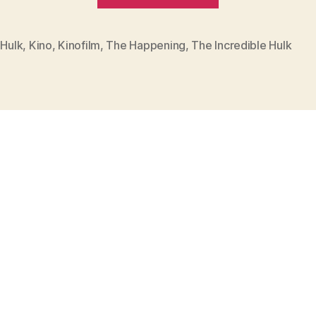
&
The
,
Hulk
,
Kino
,
Kinofilm
,
The Happening
,
The Incredible Hulk
rter
incredible
Hulk“