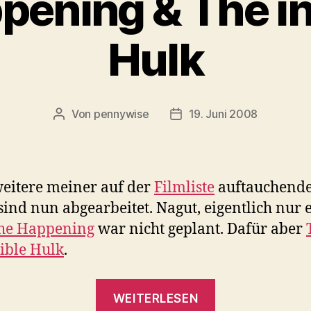
pening & The in
Hulk
Von
pennywise
19. Juni 2008
Beitragsautor
Veröffentlichungsdatum
eitere meiner auf der
Filmliste
auftauchend
sind nun abgearbeitet. Nagut, eigentlich nur e
he Happening
war nicht geplant. Dafür aber
ible Hulk
.
„The
WEITERLESEN
Happening