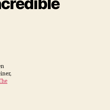
credible
en
iner,
The