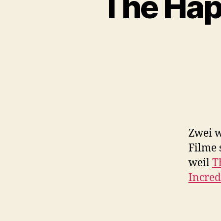
The Hap
Zwei w
Filme 
weil
T
Incred