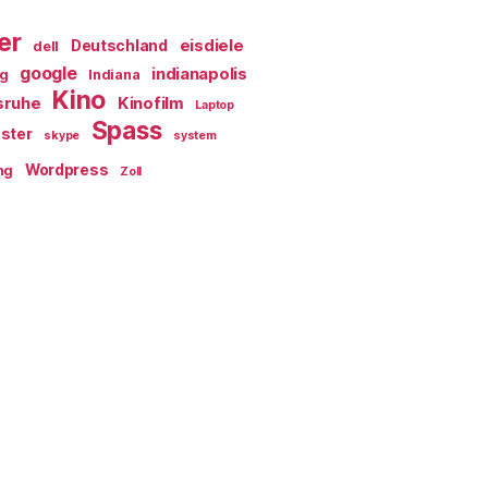
er
eisdiele
Deutschland
dell
google
indianapolis
ag
Indiana
Kino
sruhe
Kinofilm
Laptop
Spass
ster
skype
system
Wordpress
ng
Zoll