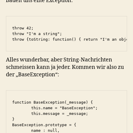
bauen uns eine Exception:
throw 42;

throw "I'm a string";

throw {toString: function() { return "I'm an objec
Alles wunderbar, aber String-Nachrichten
schmeissen kann ja jeder. Kommen wir also zu
der „BaseException“:
function BaseException(_message) {

	this.name = "BaseException";

	this.message = _message;

}

BaseException.prototype = {

	name : null,
