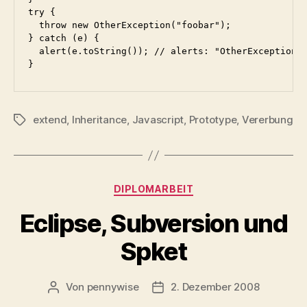
try {

  throw new OtherException("foobar");

} catch (e) {

  alert(e.toString()); // alerts: "OtherException: 
}
extend
,
Inheritance
,
Javascript
,
Prototype
,
Vererbung
Schlagwörter
Kategorien
DIPLOMARBEIT
Eclipse, Subversion und
Spket
Von
pennywise
2. Dezember 2008
Beitragsautor
Veröffentlichungsdatum