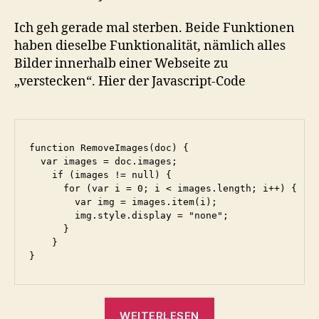
Ich geh gerade mal sterben. Beide Funktionen
haben dieselbe Funktionalität, nämlich alles
Bilder innerhalb einer Webseite zu
„verstecken“. Hier der Javascript-Code
function RemoveImages(doc) {

  var images = doc.images;

    if (images != null) {

      for (var i = 0; i < images.length; i++) {

        var img = images.item(i);

        img.style.display = "none";

      }

    }

„DOM:
WEITERLESEN