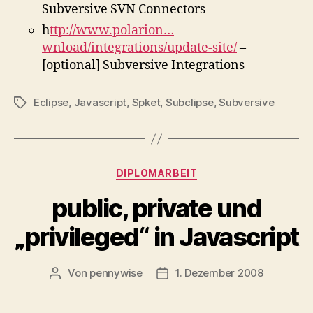
Subversive SVN Connectors
h
ttp://www.polarion…
wnload/integrations/update-site/
–
[optional] Subversive Integrations
Eclipse
,
Javascript
,
Spket
,
Subclipse
,
Subversive
Schlagwörter
Kategorien
DIPLOMARBEIT
public, private und
„privileged“ in Javascript
Von
pennywise
1. Dezember 2008
Beitragsautor
Veröffentlichungsdatum