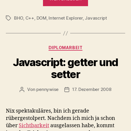
Javascript
vs.
BHO
,
C++
,
DOM
,
Internet Explorer
,
Javascript
C++“
Schlagwörter
Kategorien
DIPLOMARBEIT
Javascript: getter und
setter
Von
pennywise
17. Dezember 2008
Beitragsautor
Veröffentlichungsdatum
Nix spektakuläres, bin ich gerade
rübergestolpert. Nachdem ich mich ja schon
über
Sichtbarkeit
ausgelassen habe, kommt