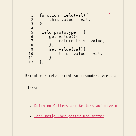
?
1
function
Field(val){
2
this
.value = val;
3
}
4
5
Field.prototype = {
6
get value(){
7
return
this
._value;
8
},
9
set value(val){
10
this
._value = val;
11
}
12
};
Bringt mir jetzt nicht so besonders viel, aber viell
Links:
Defining Getters and Setters auf developer.mozi
John Resig über getter und setter