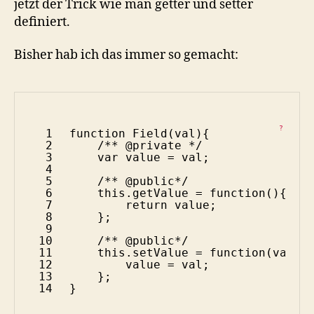
jetzt der Trick wie man getter und setter
definiert.
Bisher hab ich das immer so gemacht:
?
1
function
Field(val){
2
/** @private */
3
var
value = val;
4
5
/** @public*/
6
this
.getValue = 
function
(){
7
return
value;
8
};
9
10
/** @public*/
11
this
.setValue = 
function
(val){
12
value = val;
13
};
14
}