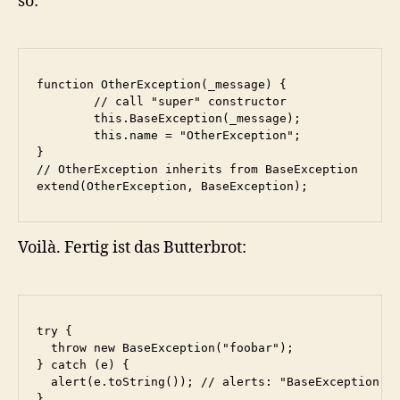
so:
function OtherException(_message) {

	// call "super" constructor

	this.BaseException(_message);

	this.name = "OtherException";

}

// OtherException inherits from BaseException

extend(OtherException, BaseException);
Voilà. Fertig ist das Butterbrot:
try {

  throw new BaseException("foobar");

} catch (e) {

  alert(e.toString()); // alerts: "BaseException: f
}
