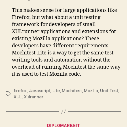
This makes sense for large applications like
Firefox, but what about a unit testing
framework for developers of small
XULrunner applications and extensions for
existing Mozilla applications? These
developers have different requirements.
Mochitest-Lite is a way to get the same test
writing tools and automation without the
overhead of running Mochitest the same way
it is used to test Mozilla code.
firefox
,
Javascript
,
Lite
,
Mochitest
,
Mozilla
,
Unit Test
,
Schlagwörter
XUL
,
Xulrunner
Kategorien
DIPLOMARBEIT