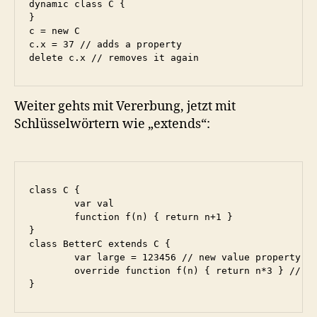
dynamic class C {

}

c = new C

c.x = 37 // adds a property

delete c.x // removes it again
Weiter gehts mit Vererbung, jetzt mit
Schlüsselwörtern wie „extends“:
class C {

	var val

	function f(n) { return n+1 }

}

class BetterC extends C {

	var large = 123456 // new value property

	override function f(n) { return n*3 } // overridden method property

}