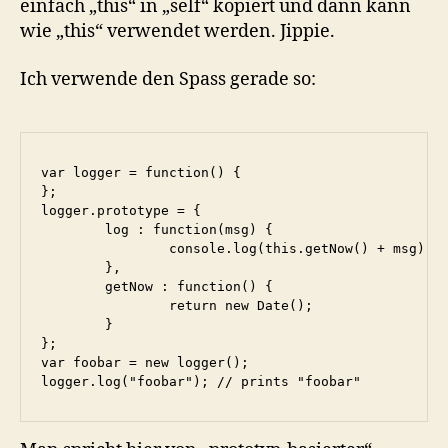
einfach „this“ in „self“ kopiert und dann kann
wie „this“ verwendet werden. Jippie.
Ich verwende den Spass gerade so:
var logger = function() {

};

logger.prototype = {

	log : function(msg) {

		console.log(this.getNow() + msg);

	},

	getNow : function() {

		return new Date();

	}

};

var foobar = new logger();

logger.log("foobar"); // prints "foobar"