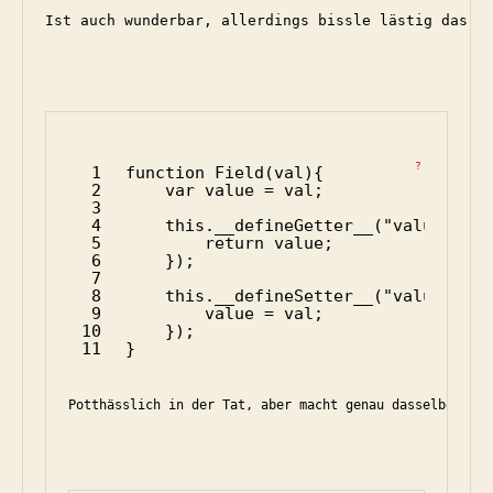
Ist auch wunderbar, allerdings bissle lästig das i
?
1
function
Field(val){
2
var
value = val;
3
4
this
.__defineGetter__(
"value"
, 
fu
5
return
value;
6
});
7
8
this
.__defineSetter__(
"value"
, 
fu
9
value = val;
10
});
11
}
Potthässlich in der Tat, aber macht genau dasselbe wie 