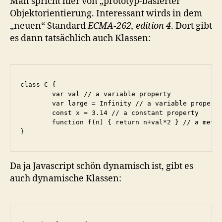
Man spricht hier von „prototyp-basierter“
Objektorientierung. Interessant wirds in dem
„neuen“ Standard
ECMA-262, edition 4
. Dort gibt
es dann tatsächlich auch Klassen:
class C {

	var val // a variable property

	var large = Infinity // a variable property

	const x = 3.14 // a constant property

	function f(n) { return n+val*2 } // a method property

}
Da ja Javascript schön dynamisch ist, gibt es
auch dynamische Klassen: