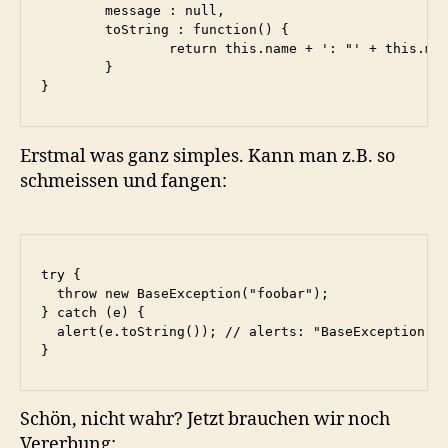
	message : null,

	toString : function() {

		return this.name + ': "' + this.message + '"';

	}

}
Erstmal was ganz simples. Kann man z.B. so
schmeissen und fangen:
try {

  throw new BaseException("foobar");

} catch (e) {

  alert(e.toString()); // alerts: "BaseException: f
}
Schön, nicht wahr? Jetzt brauchen wir noch
Vererbung: