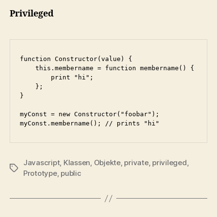
Privileged
function Constructor(value) {

    this.membername = function membername() {

        print "hi";

    };

}

myConst = new Constructor("foobar");

myConst.membername(); // prints "hi"
Javascript
,
Klassen
,
Objekte
,
private
,
privileged
,
Schlagwörter
Prototype
,
public