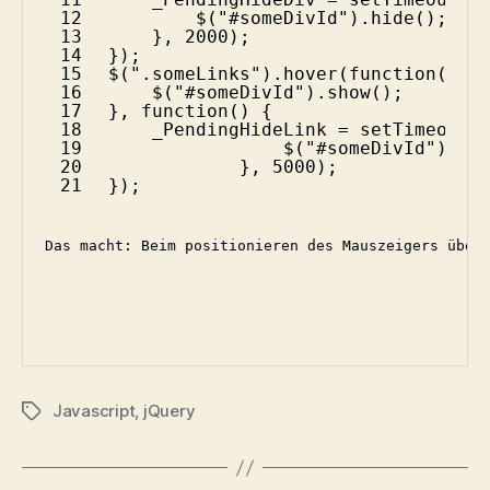
12
$(
"#someDivId"
).hide();
13
}, 2000);
14
});
15
$(
".someLinks"
).hover(
function
(e) 
16
$(
"#someDivId"
).show();
17
}, 
function
() {
18
_PendingHideLink = setTimeout(
19
$(
"#someDivId"
).hi
20
}, 5000);
21
});
Das macht: Beim positionieren des Mauszeigers über
Javascript
,
jQuery
Schlagwörter