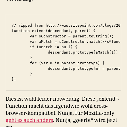
// ripped from http://www.sitepoint.com/blogs/2006/
function extend(descendant, parent) {

	var sConstructor = parent.toString();

	var aMatch = sConstructor.match(/\s*function (.*)\(/);

	if (aMatch != null) {

		descendant.prototype[aMatch[1]] = parent;

	}

	for (var m in parent.prototype) {

		descendant.prototype[m] = parent.prototype[m];

	}

};
Dies ist wohl leider notwendig. Diese „extend“-
Function macht das irgendwie wohl cross-
browser-kompatibel. Nunja, für Mozilla-only
geht es auch anders
. Nunja, „geerbt“ wird jetzt