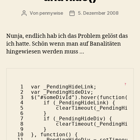
Von
pennywise
5. Dezember 2008
Beitragsautor
Veröffentlichungsdatum
Nunja, endlich hab ich das Problem gelöst das
ich hatte. Schön wenn man auf Banalitäten
hingewiesen werden muss …
?
1
var
_PendingHideLink;
2
var
_PendingHideDiv;
3
$(
"#someDivId"
).hover(
function
() {
4
if
(_PendingHideLink) {
5
clearTimeout(_PendingHideL
6
}
7
if
(_PendingHideDiv) {
8
clearTimeout(_PendingHideD
9
}
10
}, 
function
() {
11
_PendingHideDiv = setTimeout(
f