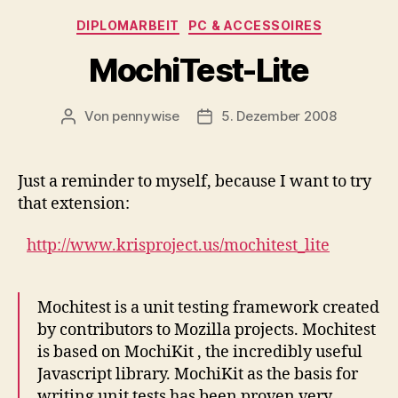
Kategorien
DIPLOMARBEIT
PC & ACCESSOIRES
MochiTest-Lite
Von
pennywise
5. Dezember 2008
Beitragsautor
Veröffentlichungsdatum
Just a reminder to myself, because I want to try
that extension:
http://www.krisproject.us/mochitest_lite
Mochitest is a unit testing framework created
by contributors to Mozilla projects. Mochitest
is based on MochiKit , the incredibly useful
Javascript library. MochiKit as the basis for
writing unit tests has been proven very