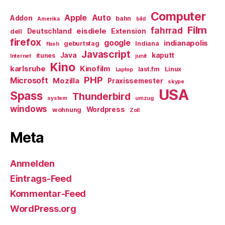
Computer
Apple
Auto
Addon
bahn
Amerika
bild
Film
fahrrad
eisdiele
Deutschland
Extension
dell
firefox
google
indianapolis
geburtstag
Indiana
flash
Javascript
Java
kaputt
itunes
Internet
junit
Kino
karlsruhe
Kinofilm
last.fm
Linux
Laptop
PHP
Microsoft
Mozilla
Praxissemester
skype
USA
Spass
Thunderbird
system
umzug
windows
Wordpress
wohnung
Zoll
Meta
Anmelden
Eintrags-Feed
Kommentar-Feed
WordPress.org