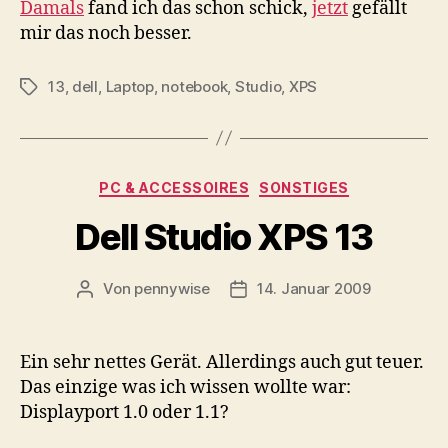
Damals
fand ich das schon schick,
jetzt
gefällt
mir das noch besser.
13
,
dell
,
Laptop
,
notebook
,
Studio
,
XPS
Schlagwörter
Kategorien
PC & ACCESSOIRES
SONSTIGES
Dell Studio XPS 13
Von
pennywise
14. Januar 2009
Beitragsautor
Veröffentlichungsdatum
Ein sehr nettes Gerät. Allerdings auch gut teuer.
Das einzige was ich wissen wollte war:
Displayport 1.0 oder 1.1?