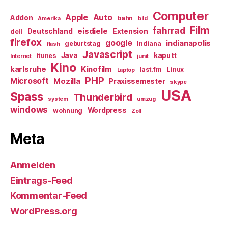
Computer
Apple
Auto
Addon
bahn
Amerika
bild
Film
fahrrad
eisdiele
Deutschland
Extension
dell
firefox
google
indianapolis
geburtstag
Indiana
flash
Javascript
Java
kaputt
itunes
Internet
junit
Kino
karlsruhe
Kinofilm
last.fm
Linux
Laptop
PHP
Microsoft
Mozilla
Praxissemester
skype
USA
Spass
Thunderbird
system
umzug
windows
Wordpress
wohnung
Zoll
Meta
Anmelden
Eintrags-Feed
Kommentar-Feed
WordPress.org