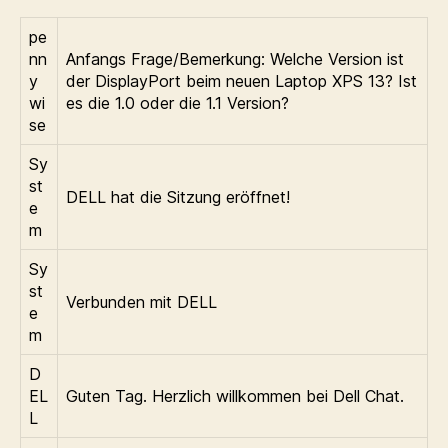
pe
nn
Anfangs Frage/Bemerkung: Welche Version ist
y
der DisplayPort beim neuen Laptop XPS 13? Ist
wi
es die 1.0 oder die 1.1 Version?
se
Sy
st
DELL hat die Sitzung eröffnet!
e
m
Sy
st
Verbunden mit DELL
e
m
D
EL
Guten Tag. Herzlich willkommen bei Dell Chat.
L