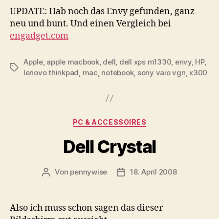
UPDATE: Hab noch das Envy gefunden, ganz
neu und bunt. Und einen Vergleich bei
engadget.com
Apple
,
apple macbook
,
dell
,
dell xps m1330
,
envy
,
HP
,
Schlagwörter
lenovo thinkpad
,
mac
,
notebook
,
sony vaio vgn
,
x300
Kategorien
PC & ACCESSOIRES
Dell Crystal
Von
pennywise
18. April 2008
Beitragsautor
Veröffentlichungsdatum
Also ich muss schon sagen das dieser