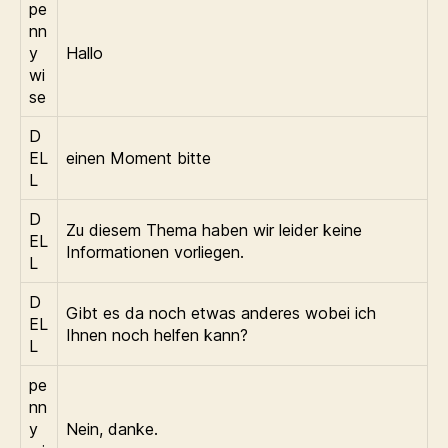
pe
nn
y
Hallo
wi
se
D
EL
einen Moment bitte
L
D
Zu diesem Thema haben wir leider keine
EL
Informationen vorliegen.
L
D
Gibt es da noch etwas anderes wobei ich
EL
Ihnen noch helfen kann?
L
pe
nn
y
Nein, danke.