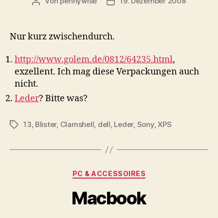
Von
pennywise
19. Dezember 2008
Beitragsautor
Veröffentlichungsdatum
Nur kurz zwischendurch.
http://www.golem.de/0812/64235.html
,
exzellent. Ich mag diese Verpackungen auch
nicht.
Leder
? Bitte was?
13
,
Blister
,
Clamshell
,
dell
,
Leder
,
Sony
,
XPS
Schlagwörter
Kategorien
PC & ACCESSOIRES
Macbook