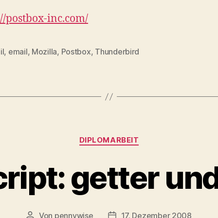
://postbox-inc.com/
il
,
email
,
Mozilla
,
Postbox
,
Thunderbird
rter
Kategorien
DIPLOMARBEIT
ript: getter und
Von
pennywise
17. Dezember 2008
Beitragsautor
Veröffentlichungsdatum