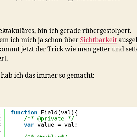
ektakuläres, bin ich gerade rübergestolpert.
m ich mich ja schon über
Sichtbarkeit
ausge
kommt jetzt der Trick wie man getter und sett
rt.
 hab ich das immer so gemacht:
1
function
Field(val){
2
/** @private */
3
var
value = val;
4
5
/** @public*/