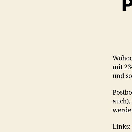
P
Wohoo,
mit 23
und so
Postbo
auch),
werde 
Links: