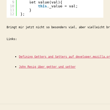
9
set value(val){
10
this
._value = val;
11
}
12
};
Bringt mir jetzt nicht so besonders viel, aber vielleicht br
Links:
Defining Getters and Setters auf developer.mozilla.or
John Resig über getter und setter