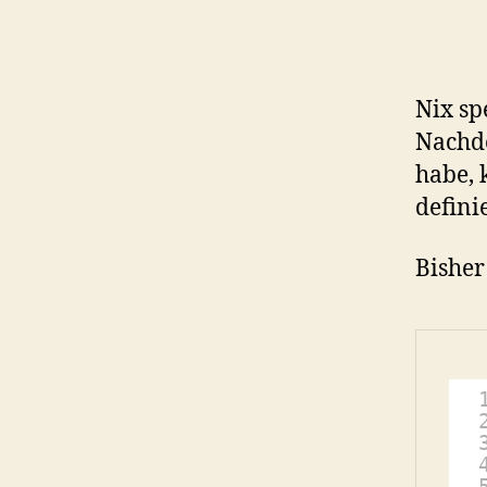
Nix sp
Nachde
habe, 
definie
Bisher