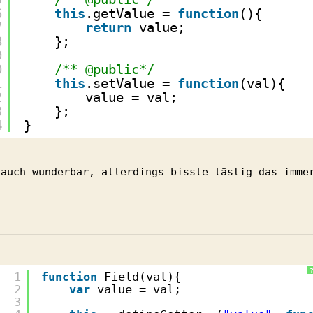
6
this
.getValue = 
function
(){
7
return
value;
8
};
9
0
/** @public*/
1
this
.setValue = 
function
(val){
2
value = val;
3
};
4
}
 auch wunderbar, allerdings bissle lästig das imme
1
function
Field(val){
2
var
value = val;
3