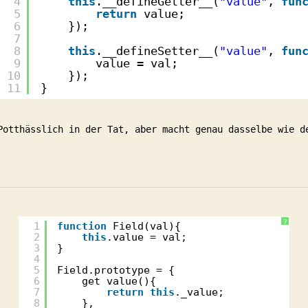
4
this
.__defineGetter__(
"value"
, 
fun
5
return
value;
6
});
7
8
this
.__defineSetter__(
"value"
, 
fun
9
value = val;
10
});
11
}
Potthässlich in der Tat, aber macht genau dasselbe wie d
?
1
function
Field(val){
2
this
.value = val;
3
}
4
5
Field.prototype = {
6
get value(){
7
return
this
._value;
8
},