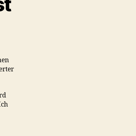
st
men
erter
rd
Ich