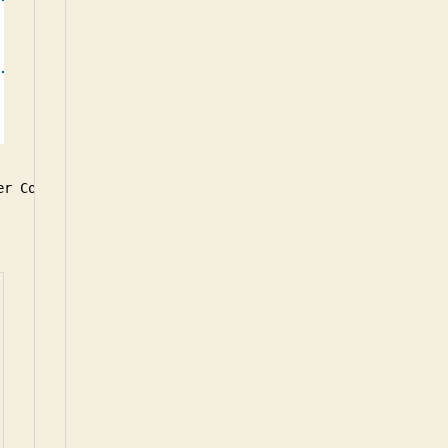
ction
(){
ction
(val){
er Code drüber. Wenn man jetzt ignoriert das „value“ umb