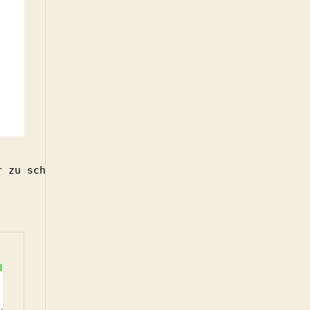
r zu schreiben. Deshalb hier das ganze im „Mozilla
?