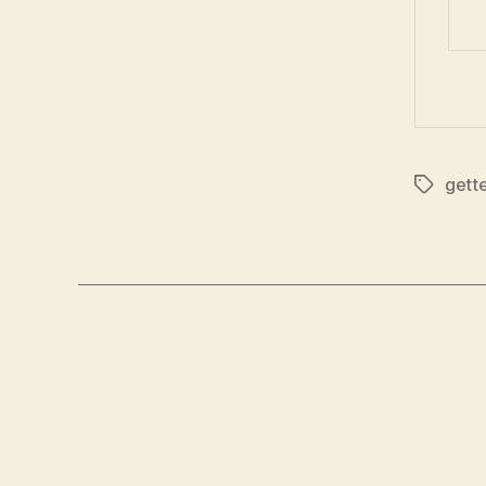
gette
Schlagwö