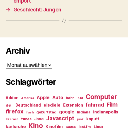
empört
→
Geschlecht: Jungen
Archiv
Archiv
Schlagwörter
Computer
Apple
Auto
Addon
bahn
Amerika
bild
Film
fahrrad
eisdiele
Deutschland
Extension
dell
firefox
google
indianapolis
geburtstag
Indiana
flash
Javascript
Java
kaputt
itunes
Internet
junit
Kino
karlsruhe
Kinofilm
last.fm
Linux
Laptop