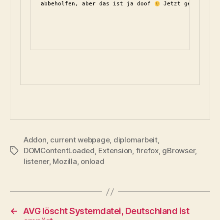
abbeholfen, aber das ist ja doof 
 Jetzt gehts. Hoo
Addon
,
current webpage
,
diplomarbeit
,
DOMContentLoaded
,
Extension
,
firefox
,
gBrowser
,
Schlagwörter
listener
,
Mozilla
,
onload
←
AVG löscht Systemdatei, Deutschland ist