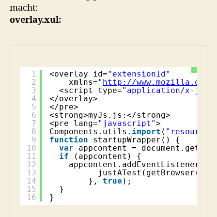
macht:
overlay.xul:
?
1
<overlay id=
"extensionId"
2
xmlns=
"
http://www.mozilla.org/
3
<script type=
"application/x-java
4
</overlay>
5
</pre>
6
<strong>myJs.js:</strong>
7
<pre lang=
"javascript"
>
8
Components.utils.
import
(
"resource:
9
function
startupWrapper() {
10
var
appcontent = document.getEle
11
if
(appcontent) {
12
appcontent.addEventListener(
"D
13
justATest(getBrowser());
14
}, 
true
);
15
}
16
}