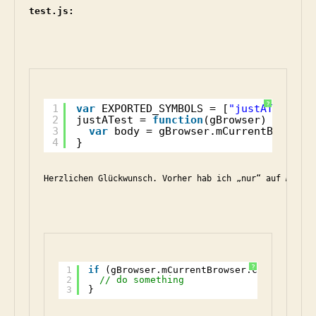
test.js:
?
1
var
EXPORTED_SYMBOLS = [
"justATest"
];
2
justATest = 
function
(gBrowser) {
3
var
body = gBrowser.mCurrentBrowser
4
}
Herzlichen Glückwunsch. Vorher hab ich „nur“ auf 
DOMCon
?
1
if
(gBrowser.mCurrentBrowser.contentDocu
2
// do something
3
}