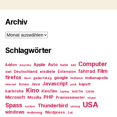
Archiv
Archiv
Schlagwörter
Computer
Apple
Auto
Addon
bahn
Amerika
bild
Film
fahrrad
eisdiele
Deutschland
Extension
dell
firefox
google
indianapolis
geburtstag
Indiana
flash
Javascript
Java
kaputt
itunes
Internet
junit
Kino
karlsruhe
Kinofilm
last.fm
Linux
Laptop
PHP
Microsoft
Mozilla
Praxissemester
skype
USA
Spass
Thunderbird
system
umzug
windows
Wordpress
wohnung
Zoll