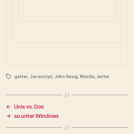
getter
,
Javascript
,
John Resig
,
Mozilla
,
setter
Schlagwörter
←
Unix vs. Dos
→
su unter Windows