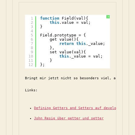
?
1
function
Field(val){
2
this
.value = val;
3
}
4
5
Field.prototype = {
6
get value(){
7
return
this
._value;
8
},
9
set value(val){
10
this
._value = val;
11
}
12
};
Bringt mir jetzt nicht so besonders viel, aber viell
Links:
Defining Getters and Setters auf developer.mozi
John Resig über getter und setter