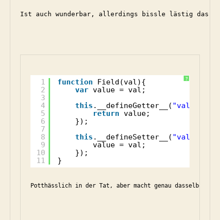
Ist auch wunderbar, allerdings bissle lästig das i
?
1
function
Field(val){
2
var
value = val;
3
4
this
.__defineGetter__(
"value"
, 
f
5
return
value;
6
});
7
8
this
.__defineSetter__(
"value"
, 
f
9
value = val;
10
});
11
}
Potthässlich in der Tat, aber macht genau dasselbe wie 