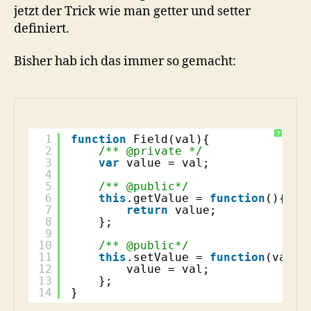
jetzt der Trick wie man getter und setter
definiert.
Bisher hab ich das immer so gemacht:
?
1
function
Field(val){
2
/** @private */
3
var
value = val;
4
5
/** @public*/
6
this
.getValue = 
function
(){
7
return
value;
8
};
9
10
/** @public*/
11
this
.setValue = 
function
(val){
12
value = val;
13
};
14
}