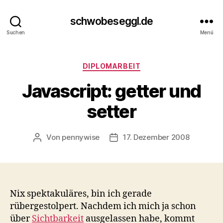
schwobeseggl.de
Suchen
Menü
Kategorien
DIPLOMARBEIT
Javascript: getter und
setter
Von
pennywise
17. Dezember 2008
Beitragsautor
Veröffentlichungsdatum
Nix spektakuläres, bin ich gerade
rübergestolpert. Nachdem ich mich ja schon
über
Sichtbarkeit
ausgelassen habe, kommt