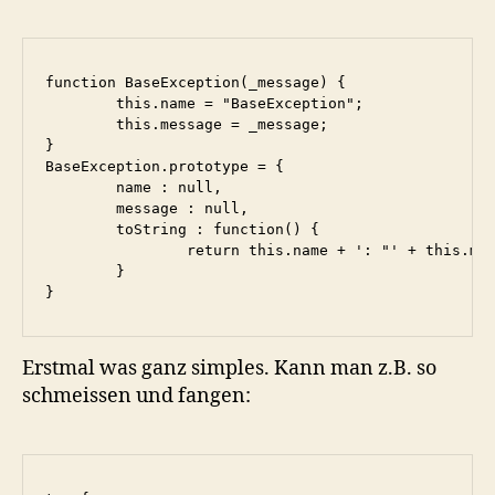
function BaseException(_message) {

	this.name = "BaseException";

	this.message = _message;

}

BaseException.prototype = {

	name : null,

	message : null,

	toString : function() {

		return this.name + ': "' + this.message + '"';

	}

}
Erstmal was ganz simples. Kann man z.B. so
schmeissen und fangen: