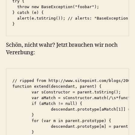
try {

  throw new BaseException("foobar");

} catch (e) {

  alert(e.toString()); // alerts: "BaseException: f
}
Schön, nicht wahr? Jetzt brauchen wir noch
Vererbung:
// ripped from http://www.sitepoint.com/blogs/2006/
function extend(descendant, parent) {

	var sConstructor = parent.toString();

	var aMatch = sConstructor.match(/\s*function (.*)\(/);

	if (aMatch != null) {

		descendant.prototype[aMatch[1]] = parent;

	}

	for (var m in parent.prototype) {

		descendant.prototype[m] = parent.prototype[m];

	}
