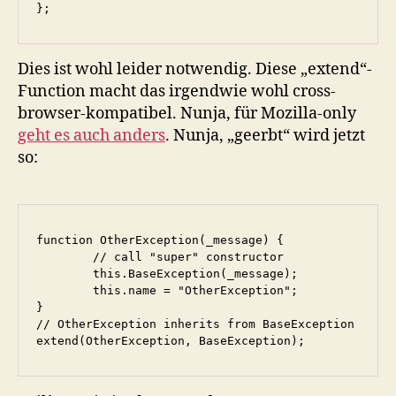
};
Dies ist wohl leider notwendig. Diese „extend“-
Function macht das irgendwie wohl cross-
browser-kompatibel. Nunja, für Mozilla-only
geht es auch anders
. Nunja, „geerbt“ wird jetzt
so:
function OtherException(_message) {

	// call "super" constructor

	this.BaseException(_message);

	this.name = "OtherException";

}

// OtherException inherits from BaseException

extend(OtherException, BaseException);