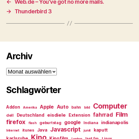
←
Web.de – You’ve got no more mails.
→
Thunderbird 3
Archiv
Archiv
Schlagwörter
Computer
Apple
Auto
Addon
bahn
Amerika
bild
Film
fahrrad
eisdiele
Deutschland
Extension
dell
firefox
google
indianapolis
geburtstag
Indiana
flash
Javascript
Java
kaputt
itunes
Internet
junit
Kino
karlsruhe
Kinofilm
last.fm
Linux
Laptop