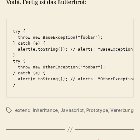
Voilà. Fertig ist das Butterbrot:
try {

  throw new BaseException("foobar");

} catch (e) {

  alert(e.toString()); // alerts: "BaseException: f
}

try {

  throw new OtherException("foobar");

} catch (e) {

  alert(e.toString()); // alerts: "OtherException: 
}
extend
,
Inheritance
,
Javascript
,
Prototype
,
Vererbung
Schlagwörter