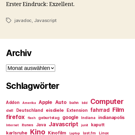
Erster Eindruck: Exzellent.
javadoc
,
Javascript
Schlagwörter
Archiv
Archiv
Schlagwörter
Computer
Apple
Auto
Addon
bahn
Amerika
bild
Film
fahrrad
eisdiele
Deutschland
Extension
dell
firefox
google
indianapolis
geburtstag
Indiana
flash
Javascript
Java
kaputt
itunes
Internet
junit
Kino
karlsruhe
Kinofilm
last.fm
Linux
Laptop