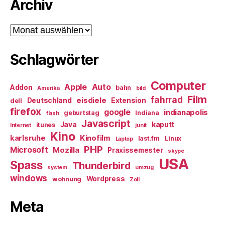
Archiv
Archiv
Schlagwörter
Computer
Apple
Auto
Addon
bahn
Amerika
bild
Film
fahrrad
eisdiele
Deutschland
Extension
dell
firefox
google
indianapolis
geburtstag
Indiana
flash
Javascript
Java
kaputt
itunes
Internet
junit
Kino
karlsruhe
Kinofilm
last.fm
Linux
Laptop
PHP
Microsoft
Mozilla
Praxissemester
skype
USA
Spass
Thunderbird
system
umzug
windows
Wordpress
wohnung
Zoll
Meta