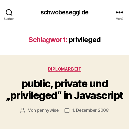
schwobeseggl.de
Suchen
Menü
Schlagwort:
privileged
Kategorien
DIPLOMARBEIT
public, private und
„privileged“ in Javascript
Von
pennywise
1. Dezember 2008
Beitragsautor
Veröffentlichungsdatum