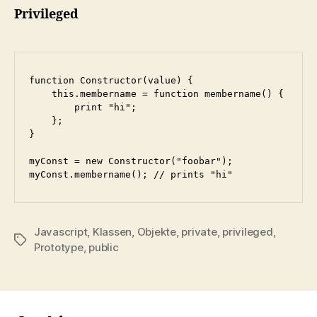
Privileged
function Constructor(value) {

    this.membername = function membername() {

        print "hi";

    };

}

myConst = new Constructor("foobar");

myConst.membername(); // prints "hi"
Javascript
,
Klassen
,
Objekte
,
private
,
privileged
,
Schlagwörter
Prototype
,
public