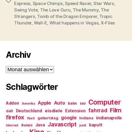
Schlagwörter
Express
,
Space Chimps
,
Speed Racer
,
Star Wars
,
Swing Vote
,
The Love Guru
,
The Mummy
,
The
Strangers
,
Tomb of the Dragon Emporer
,
Tropic
Thunder
,
Wall-E
,
What happens in Vegas
,
X-Files
Archiv
Archiv
Schlagwörter
Computer
Apple
Auto
Addon
bahn
Amerika
bild
Film
fahrrad
eisdiele
Deutschland
Extension
dell
firefox
google
indianapolis
geburtstag
Indiana
flash
Javascript
Java
kaputt
itunes
Internet
junit
Kino