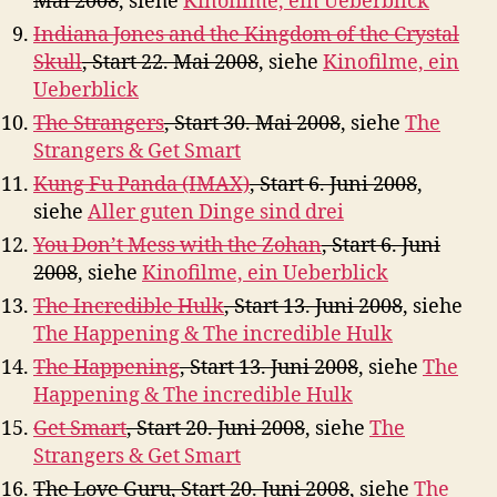
Mai 2008
, siehe
Kinofilme, ein Ueberblick
Indiana Jones and the Kingdom of the Crystal
Skull
, Start 22. Mai 2008
, siehe
Kinofilme, ein
Ueberblick
The Strangers
, Start 30. Mai 2008
, siehe
The
Strangers & Get Smart
Kung Fu Panda (IMAX)
, Start 6. Juni 2008
,
siehe
Aller guten Dinge sind drei
You Don’t Mess with the Zohan
, Start 6. Juni
2008
, siehe
Kinofilme, ein Ueberblick
The Incredible Hulk
, Start 13. Juni 2008
, siehe
The Happening & The incredible Hulk
The Happening
, Start 13. Juni 2008
, siehe
The
Happening & The incredible Hulk
Get Smart
, Start 20. Juni 2008
, siehe
The
Strangers & Get Smart
The Love Guru, Start 20. Juni 2008
, siehe
The