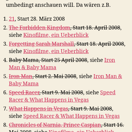
umbedingt anschauen will. Da wären z.B.
21
, Start 28. März 2008
The Forbidden Kingdom
, Start 18. April 2008
,
siehe
Kinofilme, ein Ueberblick
Forgetting Sarah Marshall
, Start 18. April 2008
,
siehe
Kinofilme, ein Ueberblick
Baby Mama, Start 25 April 2008
, siehe
Iron
Man & Baby Mama
Iron Man
, Start 2. Mai 2008
, siehe
Iron Man &
Baby Mama
Speed Racer
, Start 9. Mai 2008
, siehe
Speed
Racer & What Happens in Vegas
What Happens in Vegas
, Start 9. Mai 2008
,
siehe
Speed Racer & What Happens in Vegas
Chronicles of Narnia, Prince Caspian
, Start 16.