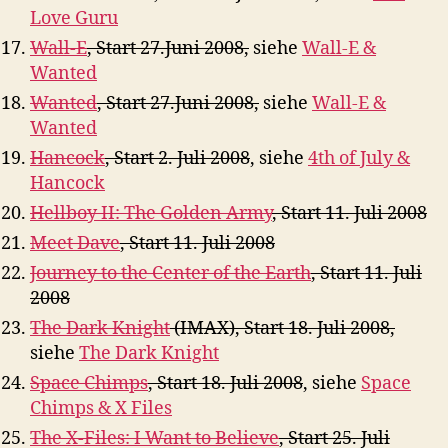
Love Guru
Wall-E
, Start 27.Juni 2008,
siehe
Wall-E &
Wanted
Wanted
, Start 27.Juni 2008
,
siehe
Wall-E &
Wanted
Hancock
, Start 2. Juli 2008
, siehe
4th of July &
Hancock
Hellboy II: The Golden Army
, Start 11. Juli 2008
Meet Dave
, Start 11. Juli 2008
Journey to the Center of the Earth
, Start 11. Juli
2008
The Dark Knight
(IMAX), Start 18. Juli 2008,
siehe
The Dark Knight
Space Chimps
, Start 18. Juli 2008
, siehe
Space
Chimps & X Files
The X-Files: I Want to Believe
, Start 25. Juli