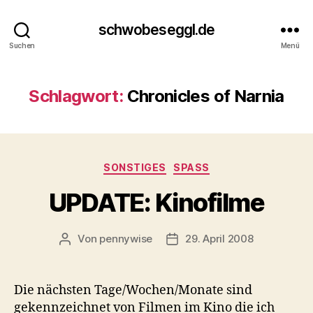
schwobeseggl.de
Suchen
Menü
Schlagwort:
Chronicles of Narnia
Kategorien
SONSTIGES
SPASS
UPDATE: Kinofilme
Von
pennywise
29. April 2008
Beitragsautor
Veröffentlichungsdatum
Die nächsten Tage/Wochen/Monate sind
gekennzeichnet von Filmen im Kino die ich