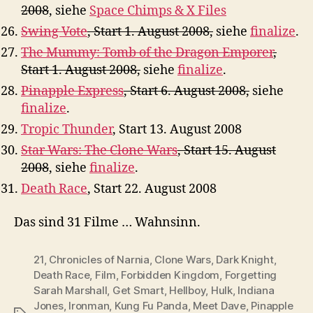
2008
, siehe
Space Chimps & X Files
Swing Vote
, Start 1. August 2008,
siehe
finalize
.
The Mummy: Tomb of the Dragon Emporer
,
Start 1. August 2008,
siehe
finalize
.
Pinapple Express
, Start 6. August 2008,
siehe
finalize
.
Tropic Thunder
, Start 13. August 2008
Star Wars: The Clone Wars
, Start 15. August
2008
, siehe
finalize
.
Death Race
, Start 22. August 2008
Das sind 31 Filme … Wahnsinn.
21
,
Chronicles of Narnia
,
Clone Wars
,
Dark Knight
,
Death Race
,
Film
,
Forbidden Kingdom
,
Forgetting
Sarah Marshall
,
Get Smart
,
Hellboy
,
Hulk
,
Indiana
Jones
,
Ironman
,
Kung Fu Panda
,
Meet Dave
,
Pinapple