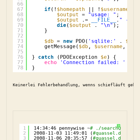
66
67
if
(!
$homepath
|| !
$username
||
68
$output
= 
"usage: "
;
69
$output
.= 
__FILE__
.
" -h <
70
die
(
$output
. 
"\n"
);
71
}
72
73
$db
= 
new
PDO(
'sqlite:'
. 
$hom
74
getMessage(
$db
, 
$username
, 
$bu
75
76
} 
catch
(PDOException 
$e
) {
77
echo
'Connection failed: '
. 
$
78
}
Keinerlei Fehlerbehandlung, wenns schiefläuft geht
?
1
14:34:46 pennywise ~
# ./searchQuassel
2
2008-11-03 11:49:01 (
#quassel.de) pen
3
2008-11-06 20:35:57 (
#quassel.de) pen