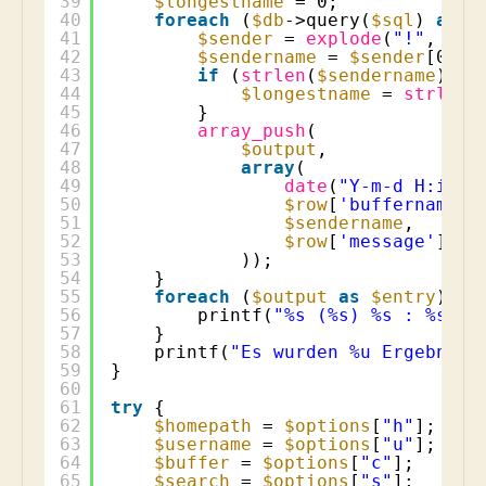
39
$longestname
= 0;
40
foreach
(
$db
->query(
$sql
) 
as
$
41
$sender
= 
explode
(
"!"
, 
$ro
42
$sendername
= 
$sender
[0];
43
if
(
strlen
(
$sendername
) > 
44
$longestname
= 
strlen
(
45
}
46
array_push
(
47
$output
,
48
array
(
49
date
(
"Y-m-d H:i:s"
50
$row
[
'buffername'
]
51
$sendername
,
52
$row
[
'message'
]
53
));
54
}
55
foreach
(
$output
as
$entry
) {
56
printf(
"%s (%s) %s : %s\n"
57
}
58
printf(
"Es wurden %u Ergebniss
59
}
60
61
try
{
62
$homepath
= 
$options
[
"h"
];
63
$username
= 
$options
[
"u"
];
64
$buffer
= 
$options
[
"c"
];
65
$search
= 
$options
[
"s"
];