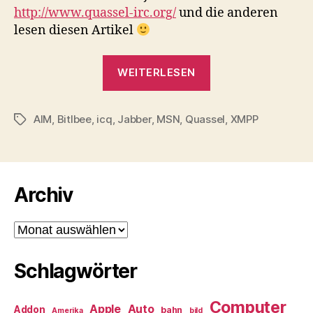
http://www.quassel-irc.org/
und die anderen
lesen diesen Artikel
„Quassel
WEITERLESEN
–
ein
AIM
,
Bitlbee
,
icq
,
Jabber
,
MSN
,
Quassel
IRC-
,
XMPP
Schlagwörter
Dings“
Archiv
Archiv
Schlagwörter
Computer
Apple
Auto
Addon
bahn
Amerika
bild