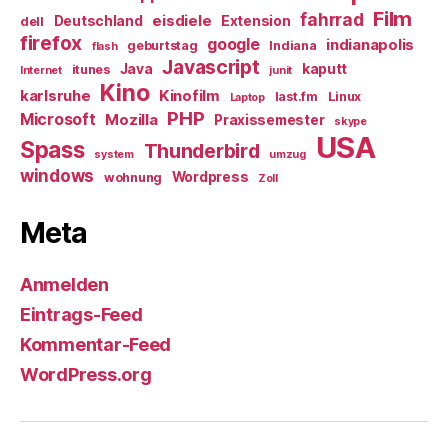
Film
fahrrad
eisdiele
Deutschland
Extension
dell
firefox
google
indianapolis
geburtstag
Indiana
flash
Javascript
Java
kaputt
itunes
Internet
junit
Kino
karlsruhe
Kinofilm
last.fm
Linux
Laptop
PHP
Microsoft
Mozilla
Praxissemester
skype
USA
Spass
Thunderbird
system
umzug
windows
Wordpress
wohnung
Zoll
Meta
Anmelden
Eintrags-Feed
Kommentar-Feed
WordPress.org