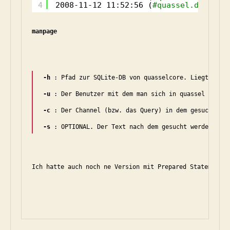
4
2008-11-12 11:52:56 (
#quassel.de) han
manpage
-h
 : Pfad zur SQLite-DB von quasselcore. Liegt meist
-u
 : Der Benutzer mit dem man sich in quassel einlog
-c
 : Der Channel (bzw. das Query) in dem gesucht wer
-s
 : OPTIONAL. Der Text nach dem gesucht werden soll
Ich hatte auch noch ne Version mit Prepared Statements,