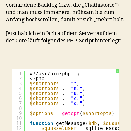
vorhandene Backlog (bzw. die „Chathistorie“)
und man muss immer erst mühsam bis zum
Anfang hochscrollen, damit er sich „mehr“ holt.
Jetzt hab ich einfach auf dem Server auf dem
der Core läuft folgendes PHP-Script hinterlegt:
?
1
#!/usr/bin/php -q
2
<?php
3
$shortopts
= 
""
;
4
$shortopts
.= 
"h:"
;
5
$shortopts
.= 
"u:"
;
6
$shortopts
.= 
"c:"
;
7
$shortopts
.= 
"s:"
;
8
9
$options
= 
getopt
(
$shortopts
);
10
11
function
getMessage(
$db
, 
$quasselu
12
$quasseluser
= sqlite_escape_s