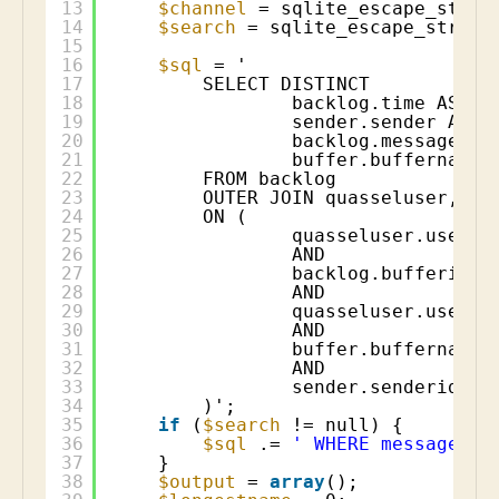
13
$channel
= sqlite_escape_strin
14
$search
= sqlite_escape_string
15
16
$sql
= '
17
SELECT DISTINCT
18
backlog.time AS ti
19
sender.sender AS s
20
backlog.message AS
21
buffer.buffername 
22
FROM backlog
23
OUTER JOIN quasseluser, bu
24
ON (
25
quasseluser.userna
26
AND
27
backlog.bufferid =
28
AND
29
quasseluser.userid
30
AND
31
buffer.buffername 
32
AND
33
sender.senderid = 
34
)';
35
if
(
$search
!= null) {
36
$sql
.= 
' WHERE message LI
37
}
38
$output
= 
array
();