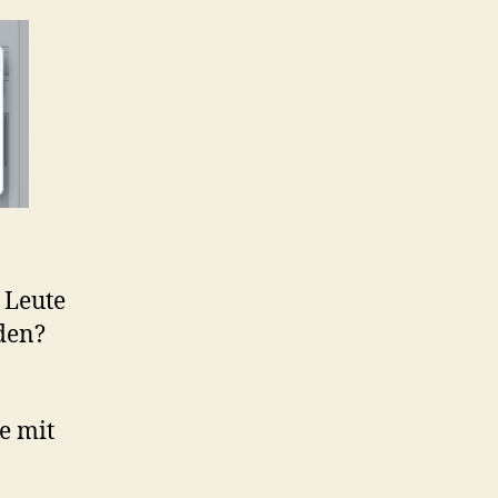
s Leute
den?
e mit