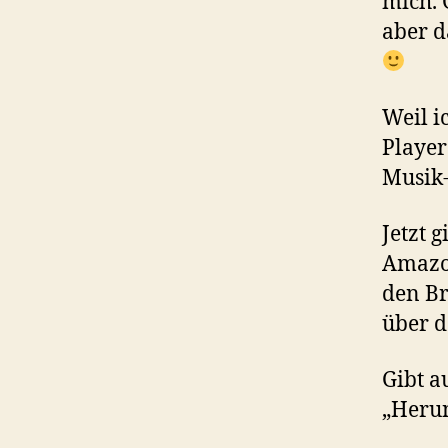
mich. 
aber d
Weil i
Player
Musik-
Jetzt 
Amazo
den Br
über d
Gibt a
„Herun