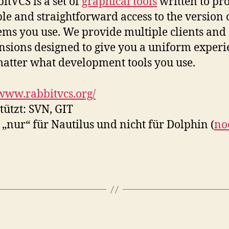
itVCS is a set of
graphical tools
written to pr
le and straightforward access to the version 
ems you use. We provide multiple clients and
nsions designed to give you a uniform experi
atter what development tools you use.
/www.rabbitvcs.org/
tützt: SVN, GIT
 „nur“ für Nautilus und nicht für Dolphin (
no