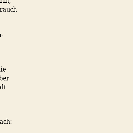
rin,
brauch
n-
-
ie
ber
lt
ach: