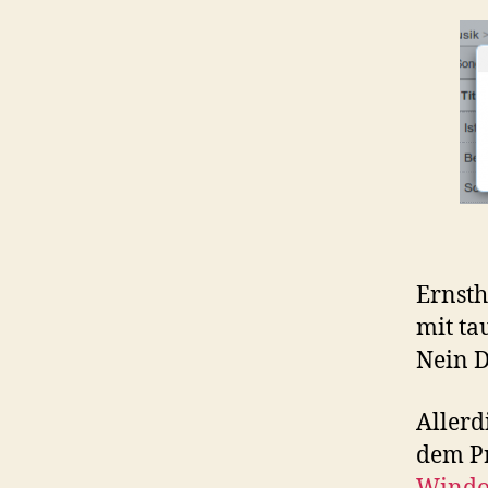
Ernstha
mit ta
Nein 
Allerd
dem P