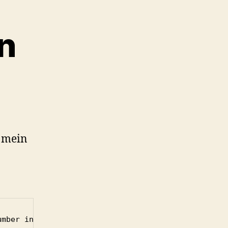
n
h mein
umber in .class file