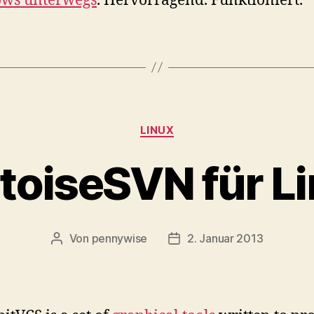
ws unterwegs
. Hervorragend. Funktioniert.
Kategorien
LINUX
toiseSVN für L
Von
pennywise
2. Januar 2013
Beitragsautor
Veröffentlichungsdatum