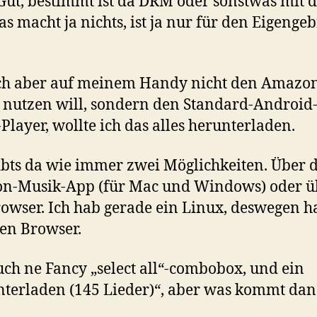
Gut, bestimmt ist da DRM oder sonstwas mit d
as macht ja nichts, ist ja nur für den Eigenge
ch aber auf meinem Handy nicht den Amazo
 nutzen will, sondern den Standard-Android
Player, wollte ich das alles herunterladen.
gibts da wie immer zwei Möglichkeiten. Über d
n-Musik-App (für Mac und Windows) oder ü
owser. Ich hab gerade ein Linux, deswegen ha
en Browser.
uch ne Fancy „select all“-combobox, und ein
terladen (145 Lieder)“, aber was kommt dan