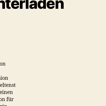
nterladen
zon
sion
eltenst
 einen
on für