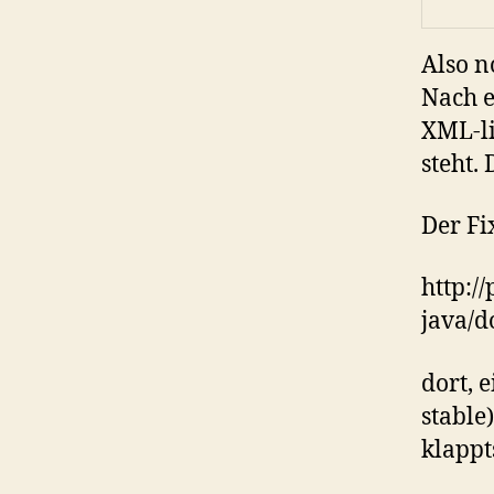
Also n
Nach e
XML-li
steht.
Der Fix
http:/
java/
dort, e
stable
klappt