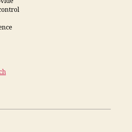
ovide
control
ence
ch