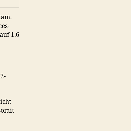
kam.
ces-
auf 1.6
2-
nicht
somit