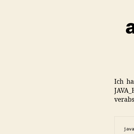
Ich ha
JAVA_H
verabs
jav