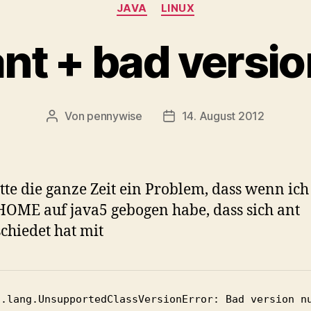
Kategorien
JAVA
LINUX
ant + bad versio
Von
pennywise
14. August 2012
Beitragsautor
Veröffentlichungsdatum
tte die ganze Zeit ein Problem, dass wenn ic
OME auf java5 gebogen habe, dass sich ant
chiedet hat mit
a.lang.UnsupportedClassVersionError: Bad version n