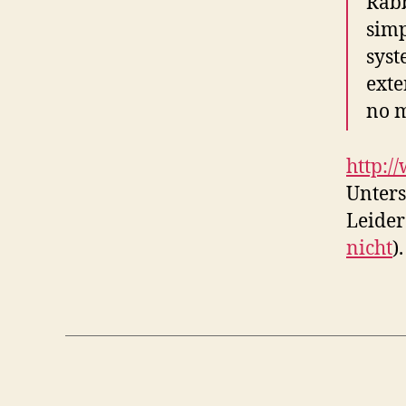
Rabb
simp
syst
exte
no m
http:/
Unters
Leider
nicht
).