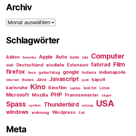
Archiv
Archiv
Schlagwörter
Computer
Apple
Auto
Addon
bahn
Amerika
bild
Film
fahrrad
eisdiele
Deutschland
Extension
dell
firefox
google
indianapolis
geburtstag
Indiana
flash
Javascript
Java
kaputt
itunes
Internet
junit
Kino
karlsruhe
Kinofilm
last.fm
Linux
Laptop
PHP
Microsoft
Mozilla
Praxissemester
skype
USA
Spass
Thunderbird
system
umzug
windows
Wordpress
wohnung
Zoll
Meta