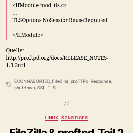
<IfModule mod_tls.c>
…
TLSOptions NoSessionReuseRequired
…
</IfModule>
Quelle:
http://proftpd.org/docs/RELEASE_NOTES-
1.3.3rc1
ECONNABORTED
,
FileZilla
,
proFTPd
,
Response
,
Schlagwörter
shutdown
,
SSL
,
TLS
Kategorien
LINUX
SONSTIGES
FileZilla & proftpd, Teil 2