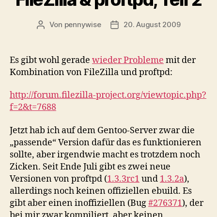
Von
pennywise
20. August 2009
Beitragsautor
Veröffentlichungsdatum
Es gibt wohl gerade
wieder Probleme
mit der
Kombination von FileZilla und proftpd:
http://forum.filezilla-project.org/viewtopic.php?
f=2&t=7688
Jetzt hab ich auf dem Gentoo-Server zwar die
„passende“ Version dafür das es funktionieren
sollte, aber irgendwie macht es trotzdem noch
Zicken. Seit Ende Juli gibt es zwei neue
Versionen von proftpd (
1.3.3rc1
und
1.3.2a
),
allerdings noch keinen offiziellen ebuild. Es
gibt aber einen inoffiziellen (Bug
#276371
), der
bei mir zwar kompiliert, aber keinen