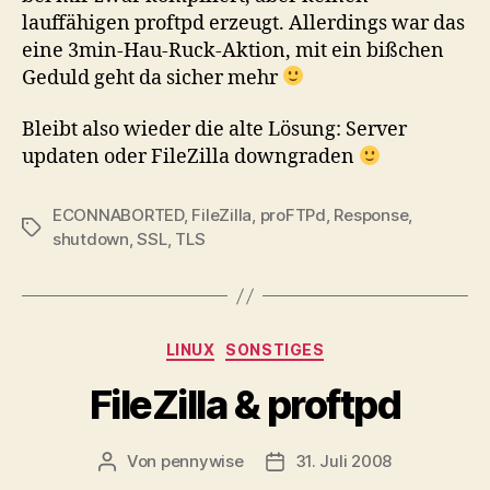
lauffähigen proftpd erzeugt. Allerdings war das
eine 3min-Hau-Ruck-Aktion, mit ein bißchen
Geduld geht da sicher mehr
Bleibt also wieder die alte Lösung: Server
updaten oder FileZilla downgraden
ECONNABORTED
,
FileZilla
,
proFTPd
,
Response
,
Schlagwörter
shutdown
,
SSL
,
TLS
Kategorien
LINUX
SONSTIGES
FileZilla & proftpd
Von
pennywise
31. Juli 2008
Beitragsautor
Veröffentlichungsdatum