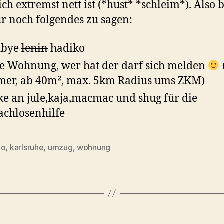
ich extremst nett ist (*hust* *schleim*). Also b
r noch folgendes zu sagen:
dbye
lenin
hadiko
e Wohnung, wer hat der darf sich melden
er, ab 40m², max. 5km Radius ums ZKM)
e an jule,kaja,macmac und shug für die
chlosenhilfe
ko
,
karlsruhe
,
umzug
,
wohnung
rter