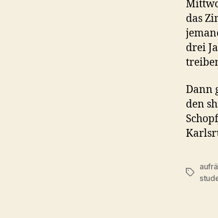
Mittwo
das Zi
jemand
drei J
treibe
Dann 
den sh
Schop
Karlsr
aufr
Schlagwö
stud