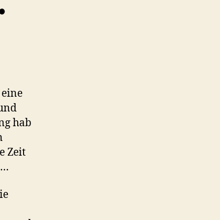
…
 eine
 und
ang hab
n
e Zeit
t…
ie