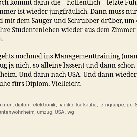
ch kommt dann die – hoffentlich – letzte Fu
mmer ist wieder jungfräulich. Dann muss nu
 mit dem Sauger und Schrubber drüber, um 
ahre Studentenleben wieder aus dem Zimmer
n.
gehts nochmal ins Managementtraining (ma
ug ja nicht so alleine lassen) und dann schon
fheim. Und dann nach USA. Und dann wieder
uhe fürs Diplom. Vielleicht.
äumen
,
diplom
,
elektronik
,
hadiko
,
karlsruhe
,
lerngruppe
,
pc
,
rter
entenwohnheim
,
umzug
,
USA
,
wg