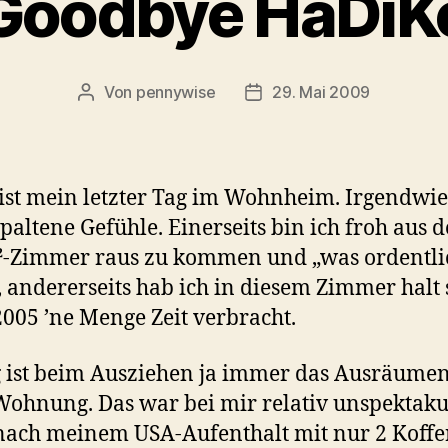
Goodbye HaDiK
Von
pennywise
29. Mai 2009
Beitragsautor
Veröffentlichungsdatum
ist mein letzter Tag im Wohnheim. Irgendwi
spaltene Gefühle. Einerseits bin ich froh aus 
-Zimmer raus zu kommen und „was ordentli
 andererseits hab ich in diesem Zimmer halt 
2005 ’ne Menge Zeit verbracht.
 ist beim Ausziehen ja immer das Ausräumen
Wohnung. Das war bei mir relativ unspektaku
 nach meinem USA-Aufenthalt mit nur 2 Koff