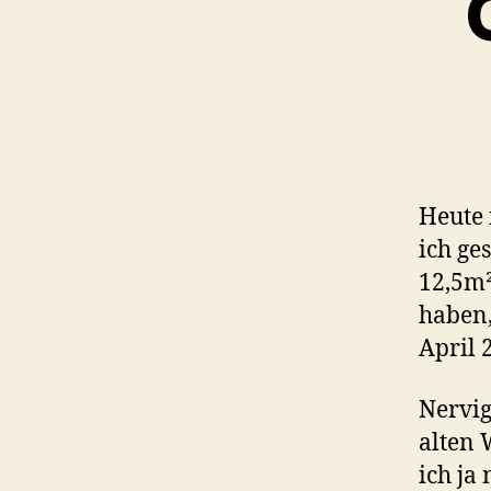
Heute 
ich ge
12,5m²
haben,
April 
Nervig
alten 
ich ja