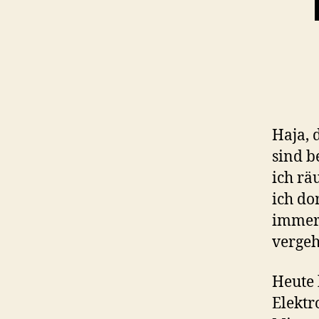
Haja, 
sind b
ich rä
ich do
immer 
vergeh
Heute
Elektr