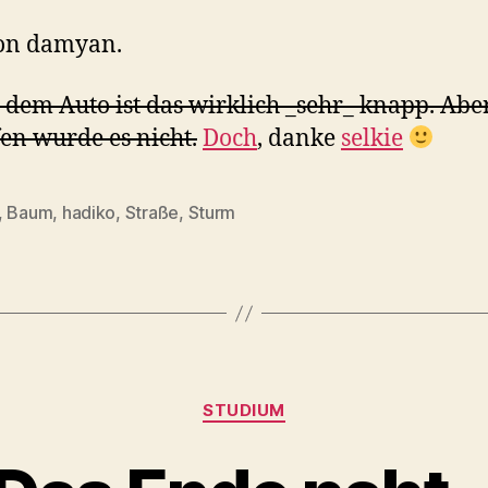
von damyan.
 dem Auto ist das wirklich _sehr_ knapp. Abe
fen wurde es nicht.
Doch
, danke
selkie
,
Baum
,
hadiko
,
Straße
,
Sturm
rter
Kategorien
STUDIUM