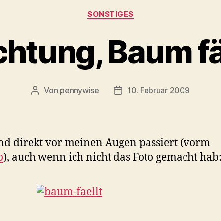
Kategorien
SONSTIGES
htung, Baum fä
Von
pennywise
10. Februar 2009
Beitragsautor
Veröffentlichungsdatum
nd direkt vor meinen Augen passiert (vorm
o
), auch wenn ich nicht das Foto gemacht hab