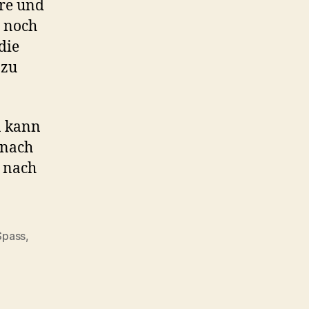
hre und
r noch
die
 zu
n kann
 nach
 nach
Spass
,