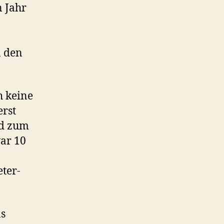
n Jahr
n den
h keine
erst
nd zum
ar 10
eter-
as