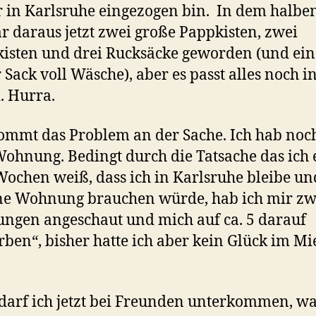
 in Karlsruhe eingezogen bin. In dem halbe
ar daraus jetzt zwei große Pappkisten, zwei
isten und drei Rucksäcke geworden (und ein
 Sack voll Wäsche), aber es passt alles noch i
. Hurra.
kommt das Problem an der Sache. Ich hab noc
ohnung. Bedingt durch die Tatsache das ich 
 Wochen weiß, dass ich in Karlsruhe bleibe u
ine Wohnung brauchen würde, hab ich mir zw
gen angeschaut und mich auf ca. 5 darauf
ben“, bisher hatte ich aber kein Glück im Mi
darf ich jetzt bei Freunden unterkommen, w