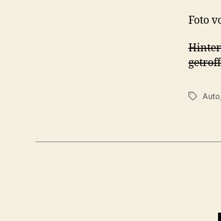
Foto 
Hinter
getrof
Auto
Schlagwö