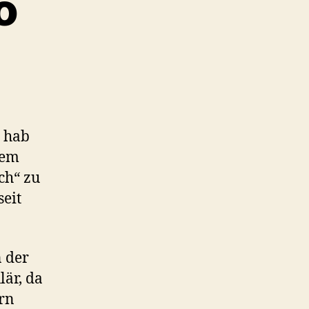
o
e hab
dem
ch“ zu
seit
 der
lär, da
ern