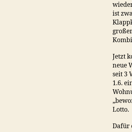
wieder
ist zw
Klappk
großer
Kombi
Jetzt 
neue W
seit 3
1.6. e
Wohnun
„bewor
Lotto.
Dafür 