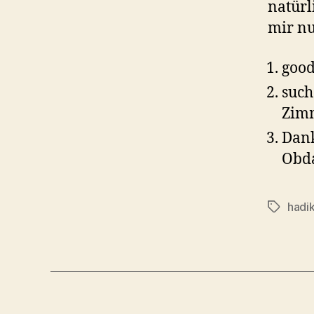
natürl
mir nu
goo
such
Zimm
Dank
Obda
hadi
Schlagwö