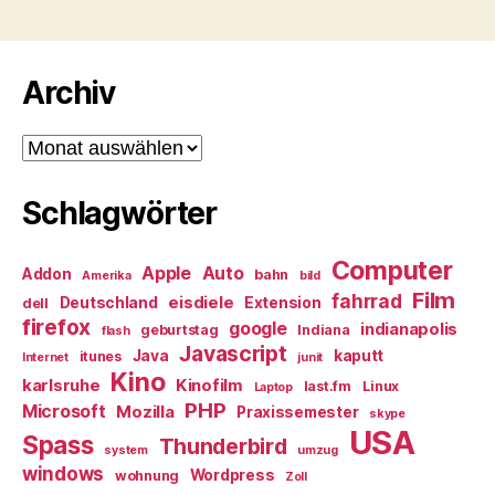
Archiv
Archiv
Schlagwörter
Computer
Apple
Auto
Addon
bahn
Amerika
bild
Film
fahrrad
eisdiele
Deutschland
Extension
dell
firefox
google
indianapolis
geburtstag
Indiana
flash
Javascript
Java
kaputt
itunes
Internet
junit
Kino
karlsruhe
Kinofilm
last.fm
Linux
Laptop
PHP
Microsoft
Mozilla
Praxissemester
skype
USA
Spass
Thunderbird
system
umzug
windows
Wordpress
wohnung
Zoll