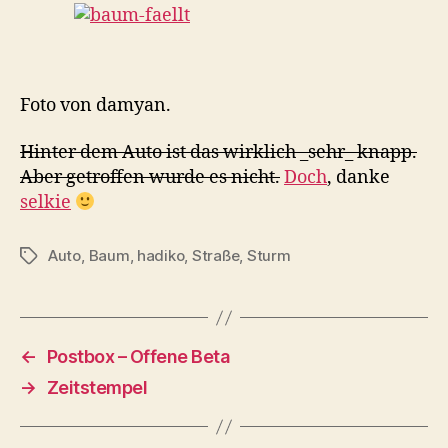
Foto von damyan.
Hinter dem Auto ist das wirklich _sehr_ knapp.
Aber getroffen wurde es nicht.
Doch
, danke
selkie
Auto
,
Baum
,
hadiko
,
Straße
,
Sturm
Schlagwörter
←
Postbox – Offene Beta
→
Zeitstempel