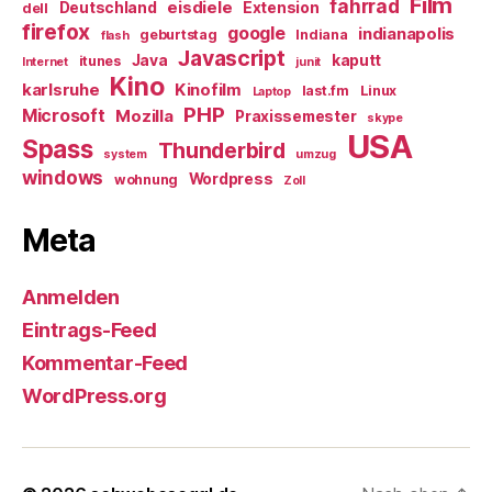
Film
fahrrad
eisdiele
Deutschland
Extension
dell
firefox
google
indianapolis
geburtstag
Indiana
flash
Javascript
Java
kaputt
itunes
Internet
junit
Kino
karlsruhe
Kinofilm
last.fm
Linux
Laptop
PHP
Microsoft
Mozilla
Praxissemester
skype
USA
Spass
Thunderbird
system
umzug
windows
Wordpress
wohnung
Zoll
Meta
Anmelden
Eintrags-Feed
Kommentar-Feed
WordPress.org