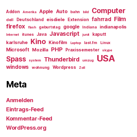
Computer
Apple
Auto
Addon
bahn
Amerika
bild
Film
fahrrad
eisdiele
Deutschland
Extension
dell
firefox
google
indianapolis
geburtstag
Indiana
flash
Javascript
Java
kaputt
itunes
Internet
junit
Kino
karlsruhe
Kinofilm
last.fm
Linux
Laptop
PHP
Microsoft
Mozilla
Praxissemester
skype
USA
Spass
Thunderbird
system
umzug
windows
Wordpress
wohnung
Zoll
Meta
Anmelden
Eintrags-Feed
Kommentar-Feed
WordPress.org