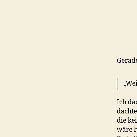
Gerade
„Wei
Ich da
dachte
die kei
wäre h