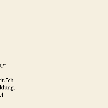
t?“
t. Ich
cklung,
el