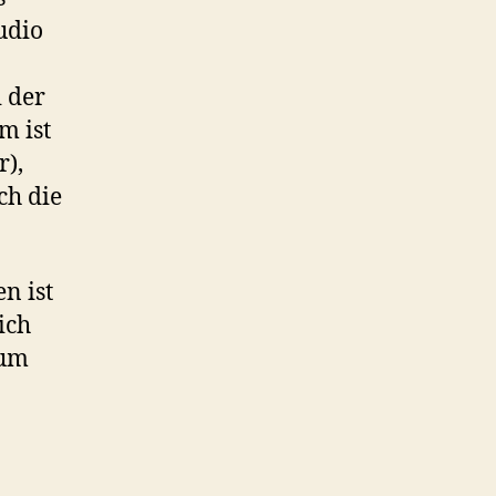
udio
 der
m ist
r),
ch die
en ist
ich
 um