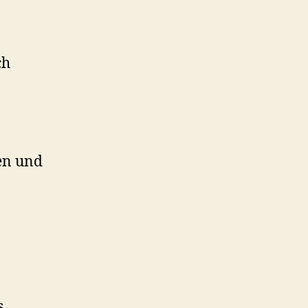
ch
fen und
s