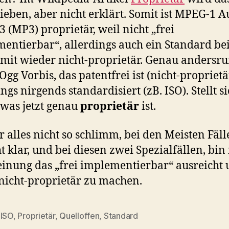
ieben, aber nicht erklärt. Somit ist MPEG-1 A
3 (MP3) proprietär, weil nicht „frei
entierbar“, allerdings auch ein Standard bei
omit wieder nicht-proprietär. Genau andersru
Ogg Vorbis, das patentfrei ist (nicht-proprietä
ngs nirgends standardisiert (zB. ISO). Stellt si
 was jetzt genau
proprietär
ist.
er alles nicht so schlimm, bei den Meisten Fäll
ht klar, und bei diesen zwei Spezialfällen, bin 
inung das „frei implementierbar“ ausreicht
nicht-proprietär zu machen.
,
ISO
,
Proprietär
,
Quelloffen
,
Standard
rter