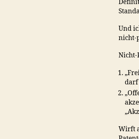
Defini
Standa
Und ic
nicht-
Nicht-
„Fre
darf
„Off
akze
„Akz
Wirft 
Patent