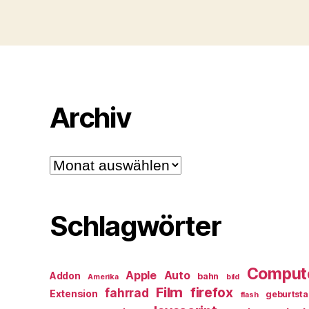
Archiv
Archiv
Schlagwörter
Comput
Apple
Auto
Addon
bahn
Amerika
bild
Film
firefox
fahrrad
Extension
geburtst
flash