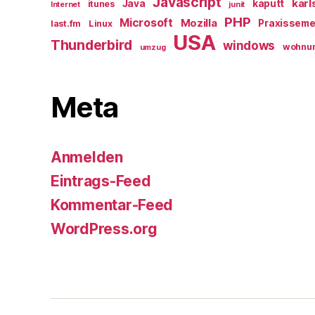
Javascript
karl
Java
kaputt
itunes
Internet
junit
PHP
Microsoft
Mozilla
Praxisseme
last.fm
Linux
USA
Thunderbird
windows
wohnu
umzug
Meta
Anmelden
Eintrags-Feed
Kommentar-Feed
WordPress.org