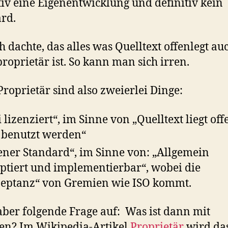
tiv eine Eigenentwicklung und definitiv kein
rd.
h dachte, das alles was Quelltext offenlegt au
proprietär ist. So kann man sich irren.
Proprietär sind also zweierlei Dinge:
i lizenziert“, im Sinne von „Quelltext liegt of
 benutzt werden“
ener Standard“, im Sinne von: „Allgemein
ptiert und implementierbar“, wobei die
eptanz“ von Gremien wie ISO kommt.
aber folgende Frage auf: Was ist dann mit
en? Im Wikipedia-Artikel
Proprietär
wird da