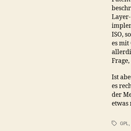
beschr
Layer-
implem
ISO, s
es mit 
allerdi
Frage,
Ist ab
es rec
der Me
etwas 
GPL
Schlagwö