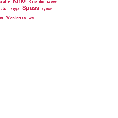
Kino
sruhe
Kinofilm
Laptop
Spass
ster
skype
system
Wordpress
ng
Zoll