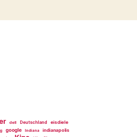
er
eisdiele
Deutschland
dell
google
indianapolis
ag
Indiana