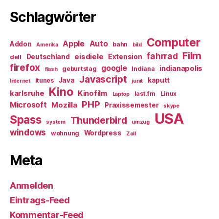
Schlagwörter
Computer
Apple
Auto
Addon
bahn
Amerika
bild
Film
fahrrad
eisdiele
Deutschland
Extension
dell
firefox
google
indianapolis
geburtstag
Indiana
flash
Javascript
Java
kaputt
itunes
Internet
junit
Kino
karlsruhe
Kinofilm
last.fm
Linux
Laptop
PHP
Microsoft
Mozilla
Praxissemester
skype
USA
Spass
Thunderbird
system
umzug
windows
Wordpress
wohnung
Zoll
Meta
Anmelden
Eintrags-Feed
Kommentar-Feed