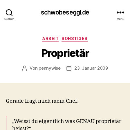
schwobeseggl.de
Suchen
Menü
Kategorien
ARBEIT
SONSTIGES
Proprietär
Von
pennywise
23. Januar 2009
Beitragsautor
Veröffentlichungsdatum
Gerade fragt mich mein Chef:
„Weisst du eigentlich was GENAU proprietär
heisst?“