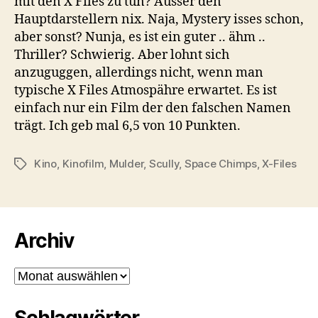
mit den X Files zu tun? Ausser den
Hauptdarstellern nix. Naja, Mystery isses schon,
aber sonst? Nunja, es ist ein guter .. ähm ..
Thriller? Schwierig. Aber lohnt sich
anzuguggen, allerdings nicht, wenn man
typische X Files Atmospähre erwartet. Es ist
einfach nur ein Film der den falschen Namen
trägt. Ich geb mal 6,5 von 10 Punkten.
Kino
,
Kinofilm
,
Mulder
,
Scully
,
Space Chimps
,
X-Files
Schlagwörter
Archiv
Archiv