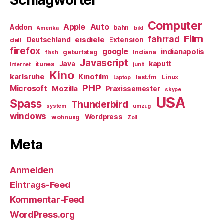
Schlagwörter
Computer
Apple
Auto
Addon
bahn
Amerika
bild
Film
fahrrad
eisdiele
Deutschland
Extension
dell
firefox
google
indianapolis
geburtstag
Indiana
flash
Javascript
Java
kaputt
itunes
Internet
junit
Kino
karlsruhe
Kinofilm
last.fm
Linux
Laptop
PHP
Microsoft
Mozilla
Praxissemester
skype
USA
Spass
Thunderbird
system
umzug
windows
Wordpress
wohnung
Zoll
Meta
Anmelden
Eintrags-Feed
Kommentar-Feed
WordPress.org