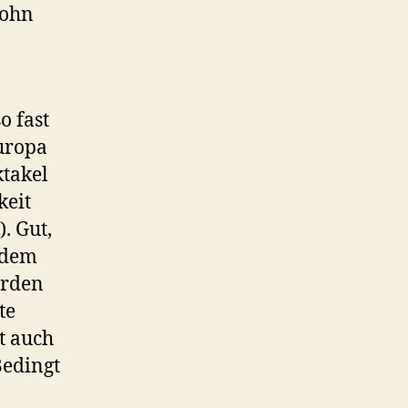
John
o fast
uropa
ktakel
keit
. Gut,
 dem
orden
te
t auch
Bedingt