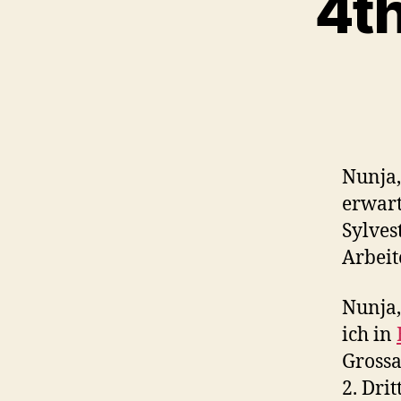
4th
Nunja,
erwart
Sylves
Arbei
Nunja,
ich in
Grossa
2. Dri