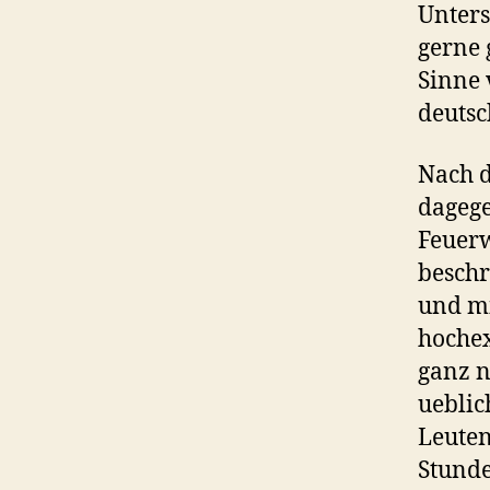
Unters
gerne 
Sinne 
deutsc
Nach d
dagege
Feuerw
beschr
und m
hochex
ganz n
ueblic
Leuten
Stunde