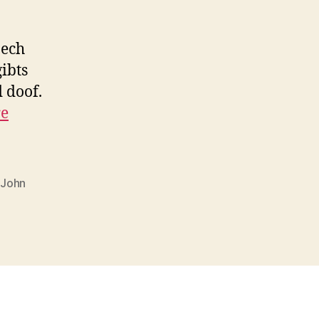
aech
ibts
 doof.
re
,
John