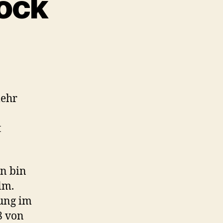
cock
mehr
t
nn bin
lm.
ung im
 8 von