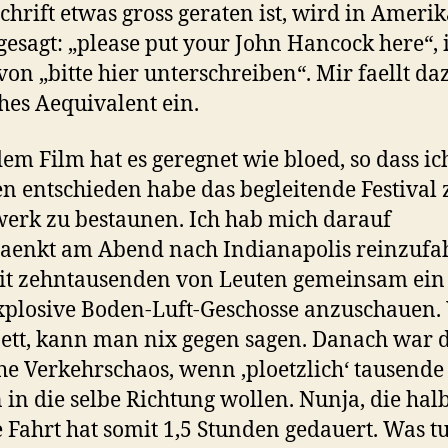
chrift etwas gross geraten ist, wird in Ameri
gesagt: „please put your John Hancock here“,
von „bitte hier unterschreiben“. Mir faellt da
hes Aequivalent ein.
em Film hat es geregnet wie bloed, so dass i
n entschieden habe das begleitende Festival
erk zu bestaunen. Ich hab mich darauf
aenkt am Abend nach Indianapolis reinzufa
it zehntausenden von Leuten gemeinsam ein
plosive Boden-Luft-Geschosse anzuschauen.
ett, kann man nix gegen sagen. Danach war 
he Verkehrschaos, wenn ‚ploetzlich‘ tausende
 in die selbe Richtung wollen. Nunja, die hal
 Fahrt hat somit 1,5 Stunden gedauert. Was t