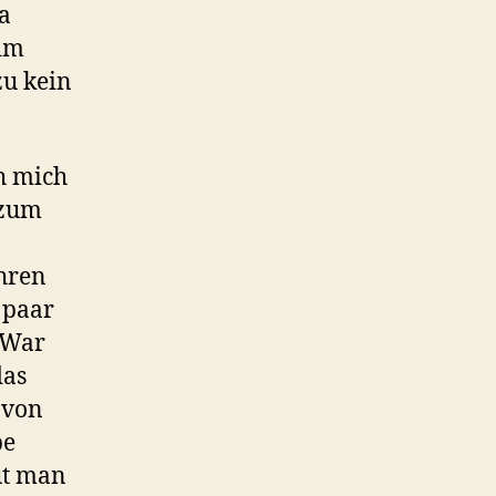
ka
 im
zu kein
ch mich
 zum
hren
 paar
 War
das
 von
be
ut man