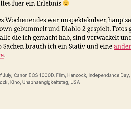
alles fuer ein Erlebnis
es Wochenendes war unspektakulaer, haupts
wn gebummelt und Diablo 2 gespielt. Fotos g
 alle die ich gemacht hab, sind verwackelt und
o Sachen brauch ich ein Stativ und eine
ande
ra
.
f July
,
Canon EOS 1000D
,
Film
,
Hancock
,
Independance Day
rter
ock
,
Kino
,
Unabhaengigkeitstag
,
USA