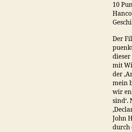
10 Pun
Hancoc
Geschi
Der Fi
puenk
dieser
mit Wi
der ‚A
mein b
wir en
sind‘.
‚Decla
John H
durch 