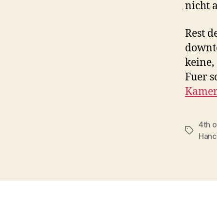
nicht 
Rest d
downto
keine,
Fuer s
Kame
4th o
Schlagwö
Hanc