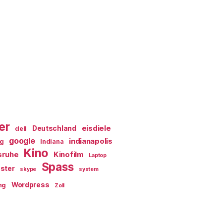
er
eisdiele
Deutschland
dell
google
indianapolis
ag
Indiana
Kino
sruhe
Kinofilm
Laptop
Spass
ster
skype
system
Wordpress
ng
Zoll