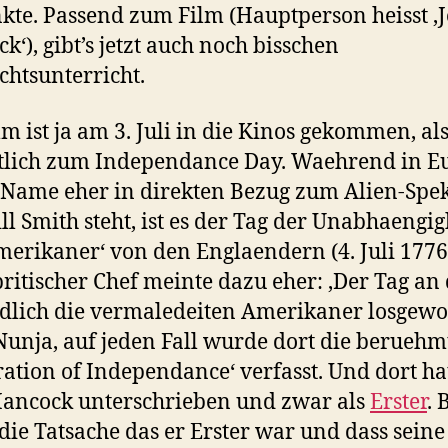
kte. Passend zum Film (Hauptperson heisst ‚
k‘), gibt’s jetzt auch noch bisschen
chtsunterricht.
lm ist ja am 3. Juli in die Kinos gekommen, als
tlich zum Independance Day. Waehrend in E
 Name eher in direkten Bezug zum Alien-Spe
ll Smith steht, ist es der Tag der Unabhaengig
merikaner‘ von den Englaendern (4. Juli 1776)
ritischer Chef meinte dazu eher: ‚Der Tag an
dlich die vermaledeiten Amerikaner losgew
 Nunja, auf jeden Fall wurde dort die beruehm
ration of Independance‘ verfasst. Und dort ha
ancock unterschrieben und zwar als
Erster
. 
die Tatsache das er Erster war und dass seine