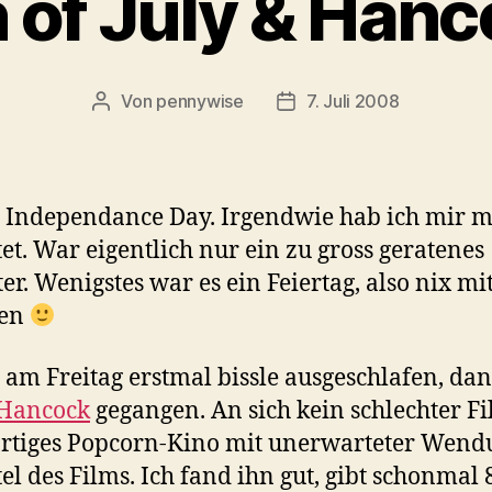
 of July & Han
Von
pennywise
7. Juli 2008
Beitragsautor
Veröffentlichungsdatum
 Independance Day. Irgendwie hab ich mir 
et. War eigentlich nur ein zu gross geratenes
ter. Wenigstes war es ein Feiertag, also nix mi
ten
 am Freitag erstmal bissle ausgeschlafen, da
Hancock
gegangen. An sich kein schlechter Fi
rtiges Popcorn-Kino mit unerwarteter Wend
ttel des Films. Ich fand ihn gut, gibt schonmal