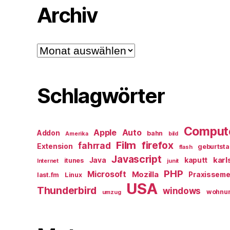
Archiv
Archiv
Schlagwörter
Comput
Apple
Auto
Addon
bahn
Amerika
bild
Film
firefox
fahrrad
Extension
geburtst
flash
Javascript
karl
Java
kaputt
itunes
Internet
junit
PHP
Microsoft
Mozilla
Praxisseme
last.fm
Linux
USA
Thunderbird
windows
wohnu
umzug