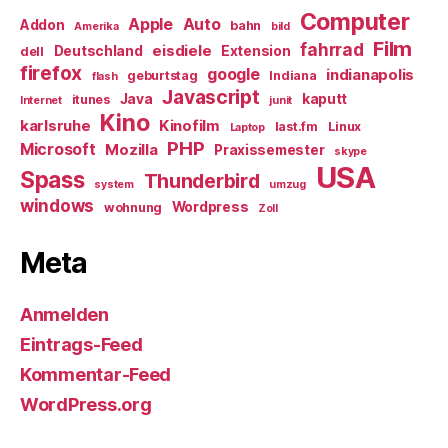
Computer
Apple
Auto
Addon
bahn
Amerika
bild
Film
fahrrad
eisdiele
Deutschland
Extension
dell
firefox
google
indianapolis
geburtstag
Indiana
flash
Javascript
Java
kaputt
itunes
Internet
junit
Kino
karlsruhe
Kinofilm
last.fm
Linux
Laptop
PHP
Microsoft
Mozilla
Praxissemester
skype
USA
Spass
Thunderbird
system
umzug
windows
Wordpress
wohnung
Zoll
Meta
Anmelden
Eintrags-Feed
Kommentar-Feed
WordPress.org