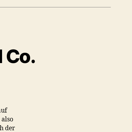
 Co.
auf
 also
ch der