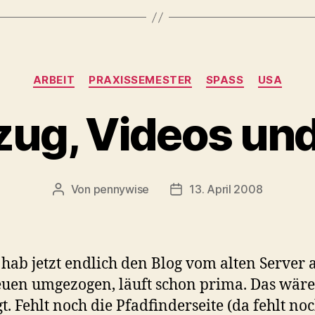
Kategorien
ARBEIT
PRAXISSEMESTER
SPASS
USA
ug, Videos und
Von
pennywise
13. April 2008
Beitragsautor
Veröffentlichungsdatum
h hab jetzt endlich den Blog vom alten Server 
uen umgezogen, läuft schon prima. Das wäre
gt. Fehlt noch die Pfadfinderseite (da fehlt no