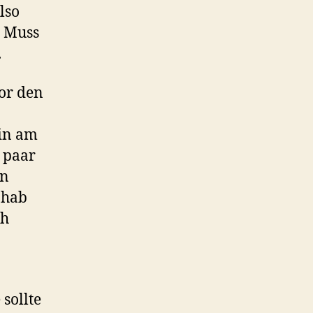
lso
. Muss
.
or den
bin am
 paar
en
 hab
ch
sollte