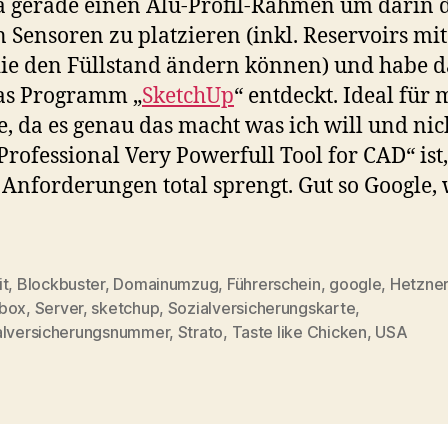
a gerade einen Alu-Profil-Rahmen um darin 
 Sensoren zu platzieren (inkl. Reservoirs mit
die den Füllstand ändern können) und habe d
das Programm „
SketchUp
“ entdeckt. Ideal für
, da es genau das macht was ich will und nic
Professional Very Powerfull Tool for CAD“ ist,
Anforderungen total sprengt. Gut so Google, 
it
,
Blockbuster
,
Domainumzug
,
Führerschein
,
google
,
Hetzne
box
,
Server
,
sketchup
,
Sozialversicherungskarte
,
rter
alversicherungsnummer
,
Strato
,
Taste like Chicken
,
USA