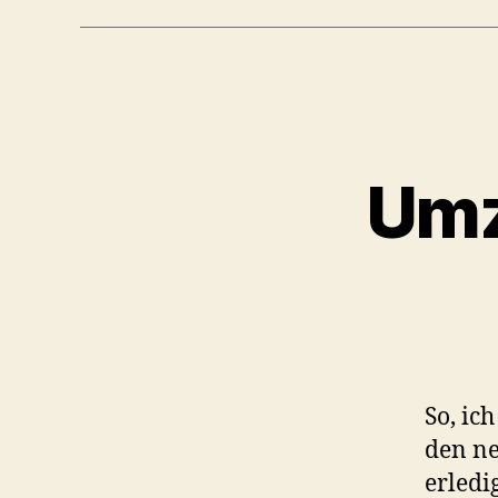
Umz
So, ic
den ne
erledi