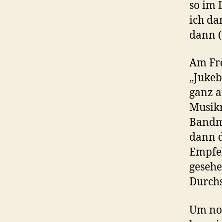
so im
ich da
dann (
Am Fre
„Jukeb
ganz a
Musikr
Bandmi
dann d
Empfeh
gesehe
Durchs
Um noc