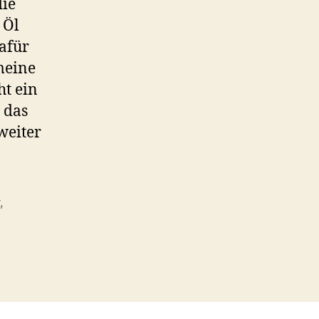
die
 Öl
afür
 meine
ht ein
 das
weiter
r
,