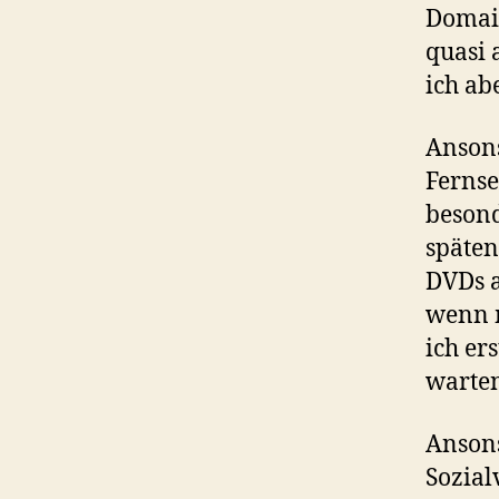
Domain
quasi 
ich ab
Ansons
Fernse
besond
späten
DVDs a
wenn m
ich er
warten
Ansons
Sozial