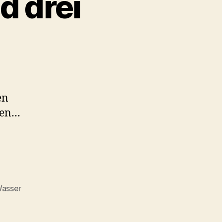
d drei
en
hen…
asser