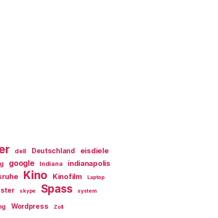
er
eisdiele
Deutschland
dell
google
indianapolis
ag
Indiana
Kino
sruhe
Kinofilm
Laptop
Spass
ster
skype
system
Wordpress
ng
Zoll