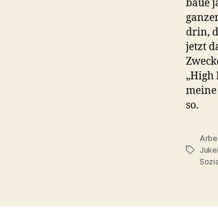
baue j
ganzen
drin, 
jetzt 
Zwecke
„High 
meine 
so.
Arbe
Juke
Schlagwö
Sozi