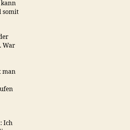
 kann
 somit
der
. War
mt man
aufen
: Ich