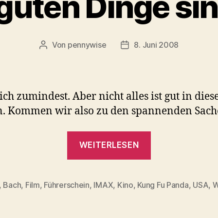
 guten Dinge sin
Von
pennywise
8. Juni 2008
Beitragsautor
Veröffentlichungsdatum
ich zumindest. Aber nicht alles ist gut in dies
n. Kommen wir also zu den spannenden Sac
„Aller
WEITERLESEN
guten
Dinge
sind
,
Bach
,
Film
,
Führerschein
,
IMAX
,
Kino
,
Kung Fu Panda
,
USA
,
W
rter
drei“