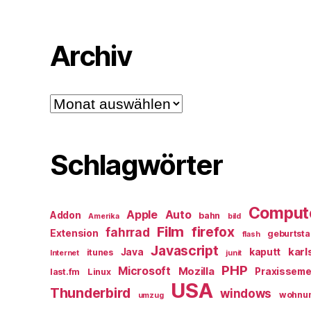
Archiv
Archiv
Schlagwörter
Comput
Apple
Auto
Addon
bahn
Amerika
bild
Film
firefox
fahrrad
Extension
geburtst
flash
Javascript
karl
Java
kaputt
itunes
Internet
junit
PHP
Microsoft
Mozilla
Praxisseme
last.fm
Linux
USA
Thunderbird
windows
wohnu
umzug