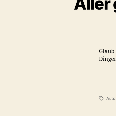
Aller
Glaub 
Dinge
Auto
Schlagwö