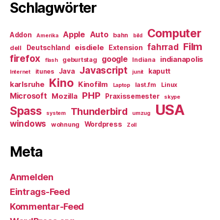
Schlagwörter
Computer
Apple
Auto
Addon
bahn
Amerika
bild
Film
fahrrad
eisdiele
Deutschland
Extension
dell
firefox
google
indianapolis
geburtstag
Indiana
flash
Javascript
Java
kaputt
itunes
Internet
junit
Kino
karlsruhe
Kinofilm
last.fm
Linux
Laptop
PHP
Microsoft
Mozilla
Praxissemester
skype
USA
Spass
Thunderbird
system
umzug
windows
Wordpress
wohnung
Zoll
Meta
Anmelden
Eintrags-Feed
Kommentar-Feed