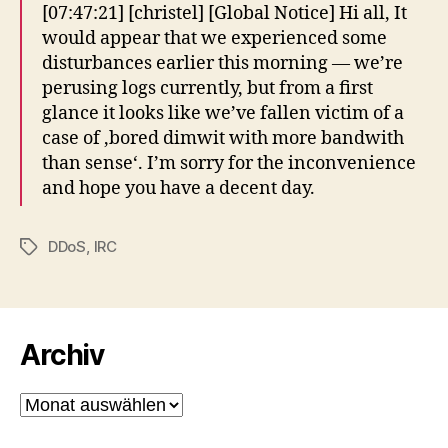
[07:47:21] [christel] [Global Notice] Hi all, It
would appear that we experienced some
disturbances earlier this morning — we’re
perusing logs currently, but from a first
glance it looks like we’ve fallen victim of a
case of ‚bored dimwit with more bandwith
than sense‘. I’m sorry for the inconvenience
and hope you have a decent day.
DDoS
,
IRC
Schlagwörter
Archiv
Archiv