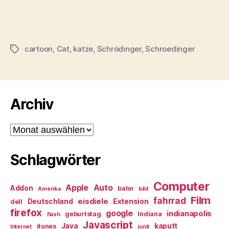
cartoon
,
Cat
,
katze
,
Schrödinger
,
Schroedinger
Schlagwörter
Archiv
Archiv
Schlagwörter
Computer
Apple
Auto
Addon
bahn
Amerika
bild
Film
fahrrad
eisdiele
Deutschland
Extension
dell
firefox
google
indianapolis
geburtstag
Indiana
flash
Javascript
Java
kaputt
itunes
Internet
junit