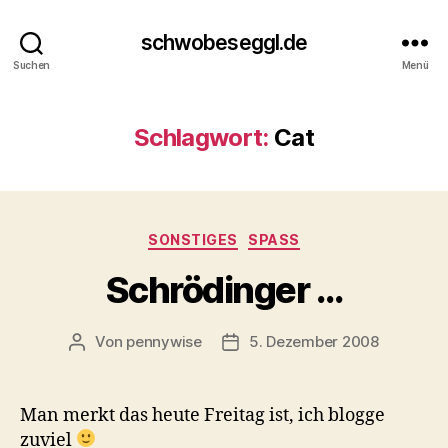
schwobeseggl.de
Suchen
Menü
Schlagwort:
Cat
Kategorien
SONSTIGES
SPASS
Schrödinger …
Von
pennywise
5. Dezember 2008
Beitragsautor
Veröffentlichungsdatum
Man merkt das heute Freitag ist, ich blogge
zuviel