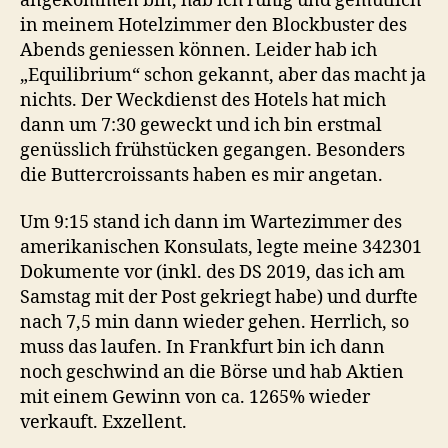
angekommen bin, hab ich ruhig und gemütlich
in meinem Hotelzimmer den Blockbuster des
Abends geniessen können. Leider hab ich
„Equilibrium“ schon gekannt, aber das macht ja
nichts. Der Weckdienst des Hotels hat mich
dann um 7:30 geweckt und ich bin erstmal
genüsslich frühstücken gegangen. Besonders
die Buttercroissants haben es mir angetan.
Um 9:15 stand ich dann im Wartezimmer des
amerikanischen Konsulats, legte meine 342301
Dokumente vor (inkl. des DS 2019, das ich am
Samstag mit der Post gekriegt habe) und durfte
nach 7,5 min dann wieder gehen. Herrlich, so
muss das laufen. In Frankfurt bin ich dann
noch geschwind an die Börse und hab Aktien
mit einem Gewinn von ca. 1265% wieder
verkauft. Exzellent.