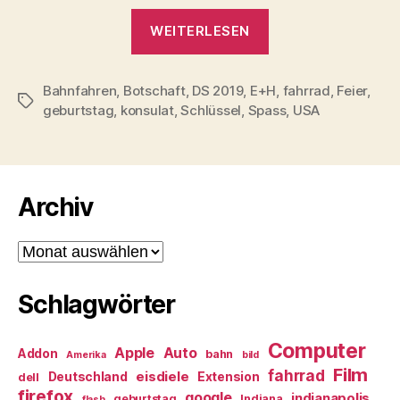
„Reflexionen“
WEITERLESEN
Bahnfahren
,
Botschaft
,
DS 2019
,
E+H
,
fahrrad
,
Feier
,
Schlagwörter
geburtstag
,
konsulat
,
Schlüssel
,
Spass
,
USA
Archiv
Archiv
Schlagwörter
Computer
Apple
Auto
Addon
bahn
Amerika
bild
Film
fahrrad
eisdiele
Deutschland
Extension
dell
firefox
google
indianapolis
geburtstag
Indiana
flash