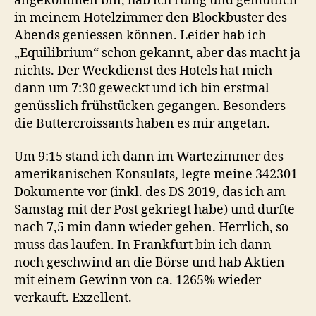
angekommen bin, hab ich ruhig und gemütlich
in meinem Hotelzimmer den Blockbuster des
Abends geniessen können. Leider hab ich
„Equilibrium“ schon gekannt, aber das macht ja
nichts. Der Weckdienst des Hotels hat mich
dann um 7:30 geweckt und ich bin erstmal
genüsslich frühstücken gegangen. Besonders
die Buttercroissants haben es mir angetan.
Um 9:15 stand ich dann im Wartezimmer des
amerikanischen Konsulats, legte meine 342301
Dokumente vor (inkl. des DS 2019, das ich am
Samstag mit der Post gekriegt habe) und durfte
nach 7,5 min dann wieder gehen. Herrlich, so
muss das laufen. In Frankfurt bin ich dann
noch geschwind an die Börse und hab Aktien
mit einem Gewinn von ca. 1265% wieder
verkauft. Exzellent.