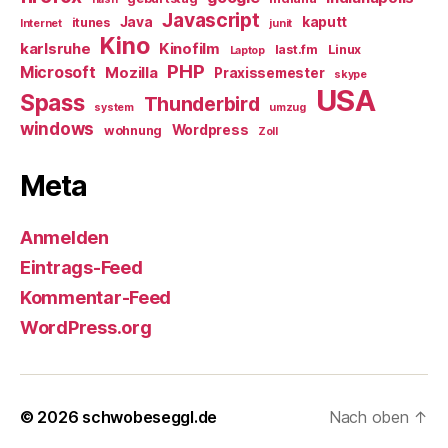
Javascript
Java
kaputt
itunes
Internet
junit
Kino
karlsruhe
Kinofilm
last.fm
Linux
Laptop
PHP
Microsoft
Mozilla
Praxissemester
skype
USA
Spass
Thunderbird
system
umzug
windows
Wordpress
wohnung
Zoll
Meta
Anmelden
Eintrags-Feed
Kommentar-Feed
WordPress.org
© 2026
schwobeseggl.de
Nach oben
↑