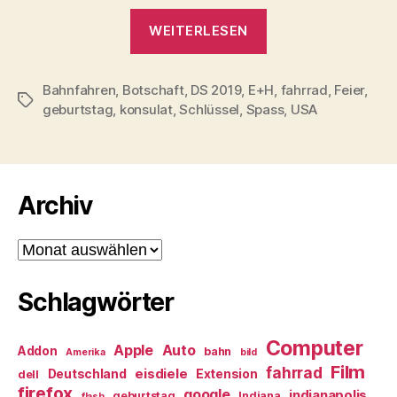
„Reflexionen“
WEITERLESEN
Bahnfahren
,
Botschaft
,
DS 2019
,
E+H
,
fahrrad
,
Feier
,
Schlagwörter
geburtstag
,
konsulat
,
Schlüssel
,
Spass
,
USA
Archiv
Archiv
Schlagwörter
Computer
Apple
Auto
Addon
bahn
Amerika
bild
Film
fahrrad
eisdiele
Deutschland
Extension
dell
firefox
google
indianapolis
geburtstag
Indiana
flash