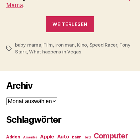
Mama
.
„Iron
WEITERLESEN
Man
&
baby mama
,
Film
,
iron man
,
Kino
,
Speed Racer
Baby
,
Tony
Schlagwörter
Stark
,
What happens in Vegas
Mama“
Archiv
Archiv
Schlagwörter
Computer
Apple
Auto
Addon
bahn
Amerika
bild