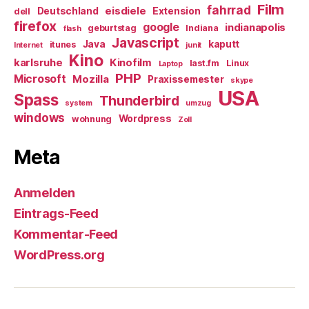
Film
fahrrad
eisdiele
Deutschland
Extension
dell
firefox
google
indianapolis
geburtstag
Indiana
flash
Javascript
Java
kaputt
itunes
Internet
junit
Kino
karlsruhe
Kinofilm
last.fm
Linux
Laptop
PHP
Microsoft
Mozilla
Praxissemester
skype
USA
Spass
Thunderbird
system
umzug
windows
Wordpress
wohnung
Zoll
Meta
Anmelden
Eintrags-Feed
Kommentar-Feed
WordPress.org