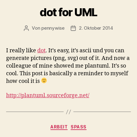
dot for UML
Von
pennywise
2. Oktober 2014
Beitragsautor
Veröffentlichungsdatum
I really like
dot
. It’s easy, it’s ascii und you can
generate pictures (png, svg) out of it. And now a
colleague of mine showed me plantuml. It’s so
cool. This post is basically a reminder to myself
how cool it is
http://plantuml.sourceforge.net/
Kategorien
ARBEIT
SPASS