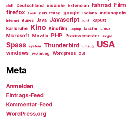
Film
fahrrad
eisdiele
Deutschland
Extension
dell
firefox
google
indianapolis
geburtstag
Indiana
flash
Javascript
Java
kaputt
itunes
Internet
junit
Kino
karlsruhe
Kinofilm
last.fm
Linux
Laptop
PHP
Microsoft
Mozilla
Praxissemester
skype
USA
Spass
Thunderbird
system
umzug
windows
Wordpress
wohnung
Zoll
Meta
Anmelden
Eintrags-Feed
Kommentar-Feed
WordPress.org