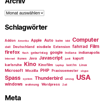
Archiv
Archiv
Schlagwörter
Computer
Apple
Auto
Addon
bahn
Amerika
bild
Film
fahrrad
eisdiele
Deutschland
Extension
dell
firefox
google
indianapolis
geburtstag
Indiana
flash
Javascript
Java
kaputt
itunes
Internet
junit
Kino
karlsruhe
Kinofilm
last.fm
Linux
Laptop
PHP
Microsoft
Mozilla
Praxissemester
skype
USA
Spass
Thunderbird
system
umzug
windows
Wordpress
wohnung
Zoll
Meta