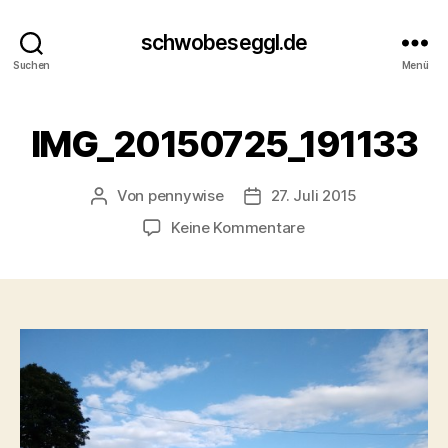
schwobeseggl.de
Suchen
Menü
IMG_20150725_191133
Von
pennywise
27. Juli 2015
Beitragsautor
Veröffentlichungsdatum
zu
Keine Kommentare
IMG_20150725_1911