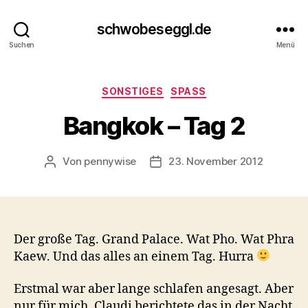
schwobeseggl.de
Suchen
Menü
Kategorien
SONSTIGES
SPASS
Bangkok – Tag 2
Von
pennywise
23. November 2012
Beitragsautor
Veröffentlichungsdatum
Der große Tag. Grand Palace. Wat Pho. Wat Phra
Kaew. Und das alles an einem Tag. Hurra
Erstmal war aber lange schlafen angesagt. Aber
nur für mich. Claudi berichtete das in der Nacht