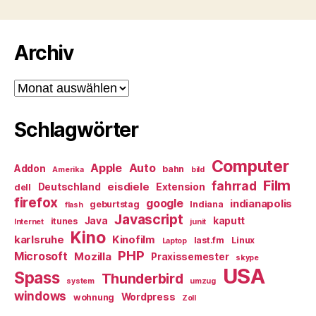
Archiv
Archiv
Schlagwörter
Computer
Apple
Auto
Addon
bahn
Amerika
bild
Film
fahrrad
eisdiele
Deutschland
Extension
dell
firefox
google
indianapolis
geburtstag
Indiana
flash
Javascript
Java
kaputt
itunes
Internet
junit
Kino
karlsruhe
Kinofilm
last.fm
Linux
Laptop
PHP
Microsoft
Mozilla
Praxissemester
skype
USA
Spass
Thunderbird
system
umzug
windows
Wordpress
wohnung
Zoll