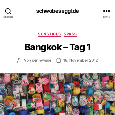
schwobeseggl.de
Suchen
Menü
Kategorien
SONSTIGES
SPASS
Bangkok – Tag 1
Von
pennywise
18. November 2012
Beitragsautor
Veröffentlichungsdatum