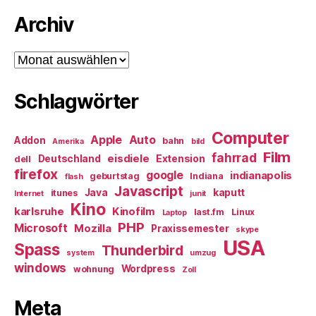
Archiv
Archiv
Schlagwörter
Computer
Apple
Auto
Addon
bahn
Amerika
bild
Film
fahrrad
eisdiele
Deutschland
Extension
dell
firefox
google
indianapolis
geburtstag
Indiana
flash
Javascript
Java
kaputt
itunes
Internet
junit
Kino
karlsruhe
Kinofilm
last.fm
Linux
Laptop
PHP
Microsoft
Mozilla
Praxissemester
skype
USA
Spass
Thunderbird
system
umzug
windows
Wordpress
wohnung
Zoll
Meta