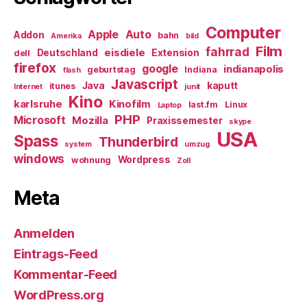
Computer
Apple
Auto
Addon
bahn
Amerika
bild
Film
fahrrad
eisdiele
Deutschland
Extension
dell
firefox
google
indianapolis
geburtstag
Indiana
flash
Javascript
Java
kaputt
itunes
Internet
junit
Kino
karlsruhe
Kinofilm
last.fm
Linux
Laptop
PHP
Microsoft
Mozilla
Praxissemester
skype
USA
Spass
Thunderbird
system
umzug
windows
Wordpress
wohnung
Zoll
Meta
Anmelden
Eintrags-Feed
Kommentar-Feed
WordPress.org