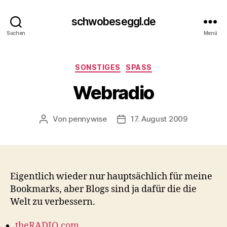
schwobeseggl.de
Suchen
Menü
Kategorien
SONSTIGES
SPASS
Webradio
Von
pennywise
17. August 2009
Beitragsautor
Veröffentlichungsdatum
Eigentlich wieder nur hauptsächlich für meine
Bookmarks, aber Blogs sind ja dafür die die
Welt zu verbessern.
theRADIO.com