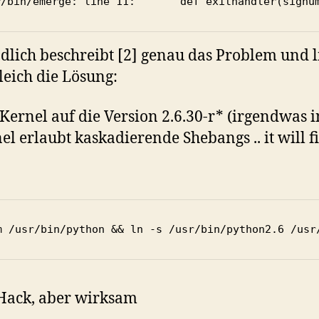
r/bin/emerge: line 11: `     def exithandler(signu
dlich beschreibt [2] genau das Problem und l
leich die Lösung:
Kernel auf die Version 2.6.30-r* (irgendwas 
el erlaubt kaskadierende Shebangs .. it will fi
m /usr/bin/python && ln -s /usr/bin/python2.6 /usr
Hack, aber wirksam