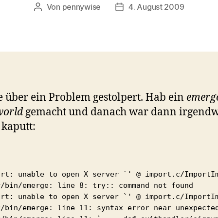
Von
pennywise
4. August 2009
Beitragsautor
Veröffentlichungsdatum
 über ein Problem gestolpert. Hab ein
emerge
world
gemacht und danach war dann irgendw
 kaputt:
ort: unable to open X server `' @ import.c/ImportIm
r/bin/emerge: line 8: try:: command not found

ort: unable to open X server `' @ import.c/ImportIm
r/bin/emerge: line 11: syntax error near unexpected