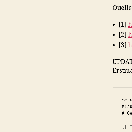
Quelle
[1]
h
[2]
h
[3]
h
UPDAT
Erstma
~> c
#!/b
# Ge
[[ 