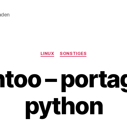
aden
Kategorien
LINUX
SONSTIGES
too – porta
python