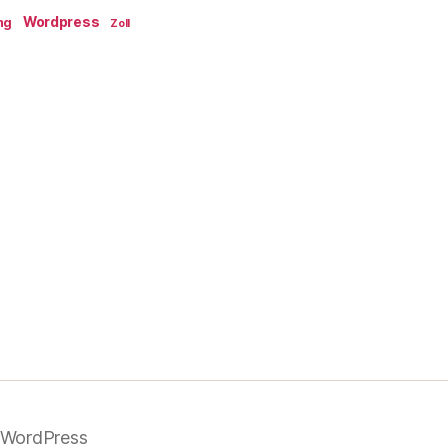
Wordpress
ng
Zoll
n WordPress