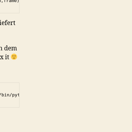
m,frame):'
iefert
in dem
x it
/bin/python