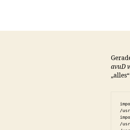
Gerade
avuD 
„alles“
imp
/us
imp
/us