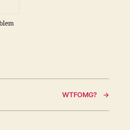
oblem
WTFOMG?
→