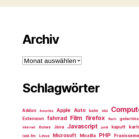
Archiv
Archiv
Schlagwörter
Comput
Apple
Auto
Addon
bahn
Amerika
bild
Film
firefox
fahrrad
Extension
geburtst
flash
Javascript
karl
Java
kaputt
itunes
Internet
junit
PHP
Microsoft
Mozilla
Praxisseme
last.fm
Linux