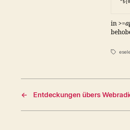
"${
in
>=a
behob
esel
Schlagwö
←
Entdeckungen übers Webradio 