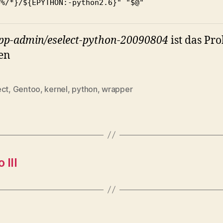
0%/*}/${EPYTHON:-python2.6}" "$@"
pp-admin/eselect-python-20090804
ist das Pr
en
ect
,
Gentoo
,
kernel
,
python
,
wrapper
rter
III