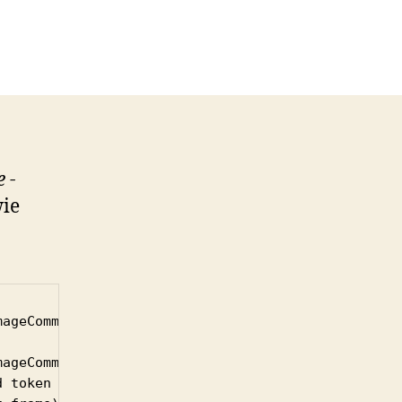
 -
ie
ageCommand/367.

ageCommand/367.

 token `('
