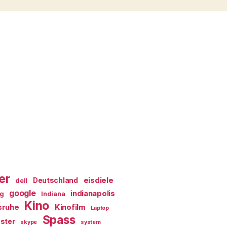
er
eisdiele
Deutschland
dell
google
indianapolis
ag
Indiana
Kino
sruhe
Kinofilm
Laptop
Spass
ster
skype
system