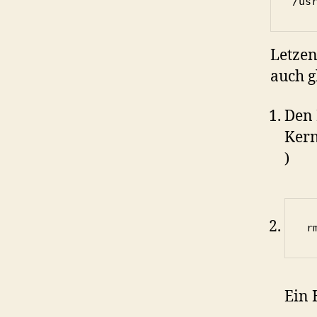
/us
Letzen
auch g
Den 
Kern
)
r
Ein 