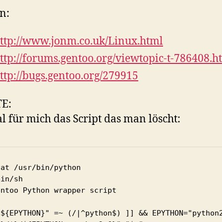
n:
ttp://www.jonm.co.uk/Linux.html
ttp://forums.gentoo.org/viewtopic-t-786408.h
ttp://bugs.gentoo.org/279915
E:
l für mich das Script das man löscht:
at /usr/bin/python

in/sh

ntoo Python wrapper script

"${EPYTHON}" =~ (/|^python$) ]] && EPYTHON="python2