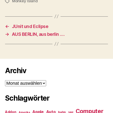
Monkey Island
Schlagwörter
←
JUnit und Eclipse
→
AUS BERLIN, aus berlin ….
Archiv
Archiv
Schlagwörter
Computer
Apple
Auto
Addon
bahn
Amerika
bild