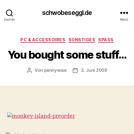
schwobeseggl.de
Suchen
Menü
Kategorien
PC & ACCESSOIRES
SONSTIGES
SPASS
You bought some stuff…
Von
pennywise
3. Juni 2009
Beitragsautor
Veröffentlichungsdatum