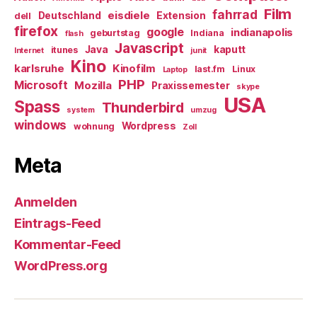
Film
fahrrad
eisdiele
Deutschland
Extension
dell
firefox
google
indianapolis
geburtstag
Indiana
flash
Javascript
Java
kaputt
itunes
Internet
junit
Kino
karlsruhe
Kinofilm
last.fm
Linux
Laptop
PHP
Microsoft
Mozilla
Praxissemester
skype
USA
Spass
Thunderbird
system
umzug
windows
Wordpress
wohnung
Zoll
Meta
Anmelden
Eintrags-Feed
Kommentar-Feed
WordPress.org