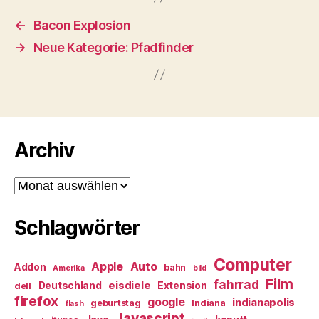
←
Bacon Explosion
→
Neue Kategorie: Pfadfinder
Archiv
Archiv
Schlagwörter
Computer
Apple
Auto
Addon
bahn
Amerika
bild
Film
fahrrad
eisdiele
Deutschland
Extension
dell
firefox
google
indianapolis
geburtstag
Indiana
flash
Javascript