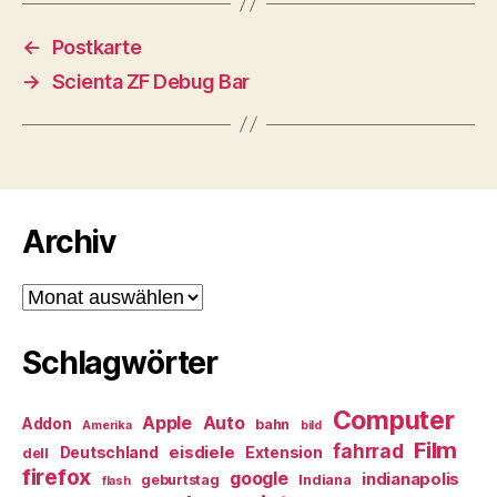
←
Postkarte
→
Scienta ZF Debug Bar
Archiv
Archiv
Schlagwörter
Computer
Apple
Auto
Addon
bahn
Amerika
bild
Film
fahrrad
eisdiele
Deutschland
Extension
dell
firefox
google
indianapolis
geburtstag
Indiana
flash