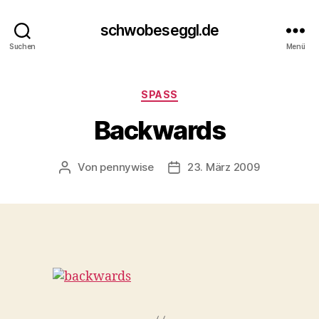
schwobeseggl.de
Suchen
Menü
Kategorien
SPASS
Backwards
Von
pennywise
23. März 2009
Beitragsautor
Veröffentlichungsdatum