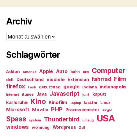
Archiv
Archiv
Schlagwörter
Computer
Apple
Auto
Addon
bahn
Amerika
bild
Film
fahrrad
eisdiele
Deutschland
Extension
dell
firefox
google
indianapolis
geburtstag
Indiana
flash
Javascript
Java
kaputt
itunes
Internet
junit
Kino
karlsruhe
Kinofilm
last.fm
Linux
Laptop
PHP
Microsoft
Mozilla
Praxissemester
skype
USA
Spass
Thunderbird
system
umzug
windows
Wordpress
wohnung
Zoll