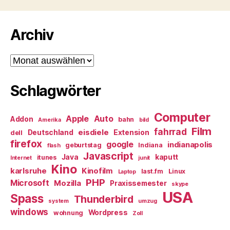
Archiv
Archiv
Schlagwörter
Computer
Apple
Auto
Addon
bahn
Amerika
bild
Film
fahrrad
eisdiele
Deutschland
Extension
dell
firefox
google
indianapolis
geburtstag
Indiana
flash
Javascript
Java
kaputt
itunes
Internet
junit
Kino
karlsruhe
Kinofilm
last.fm
Linux
Laptop
PHP
Microsoft
Mozilla
Praxissemester
skype
USA
Spass
Thunderbird
system
umzug
windows
Wordpress
wohnung
Zoll