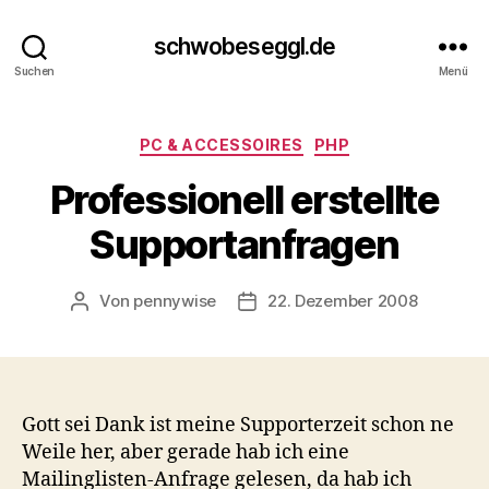
schwobeseggl.de
Suchen
Menü
Kategorien
PC & ACCESSOIRES
PHP
Professionell erstellte
Supportanfragen
Von
pennywise
22. Dezember 2008
Beitragsautor
Veröffentlichungsdatum
Gott sei Dank ist meine Supporterzeit schon ne
Weile her, aber gerade hab ich eine
Mailinglisten-Anfrage gelesen, da hab ich