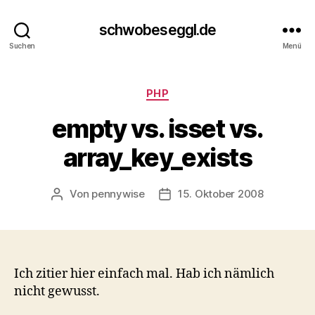
schwobeseggl.de
Suchen
Menü
Kategorien
PHP
empty vs. isset vs.
array_key_exists
Von
pennywise
15. Oktober 2008
Beitragsautor
Veröffentlichungsdatum
Ich zitier hier einfach mal. Hab ich nämlich
nicht gewusst.