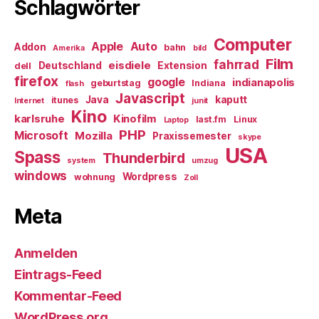
Schlagwörter
Computer
Apple
Auto
Addon
bahn
Amerika
bild
Film
fahrrad
eisdiele
Deutschland
Extension
dell
firefox
google
indianapolis
geburtstag
Indiana
flash
Javascript
Java
kaputt
itunes
Internet
junit
Kino
karlsruhe
Kinofilm
last.fm
Linux
Laptop
PHP
Microsoft
Mozilla
Praxissemester
skype
USA
Spass
Thunderbird
system
umzug
windows
Wordpress
wohnung
Zoll
Meta
Anmelden
Eintrags-Feed
Kommentar-Feed
WordPress.org