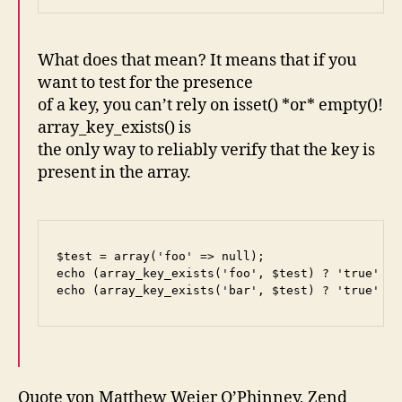
What does that mean? It means that if you
want to test for the presence
of a key, you can’t rely on isset() *or* empty()!
array_key_exists() is
the only way to reliably verify that the key is
present in the array.
$test = array('foo' => null);

echo (array_key_exists('foo', $test) ? 'true' : 
Quote von Matthew Weier O’Phinney, Zend