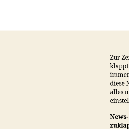
Zur Ze
klappt
immer 
diese 
alles 
einste
News-
zukla