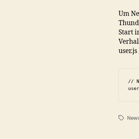
Um New
Thund
Start 
Verhal
user.js
// 
News
Schlagwö