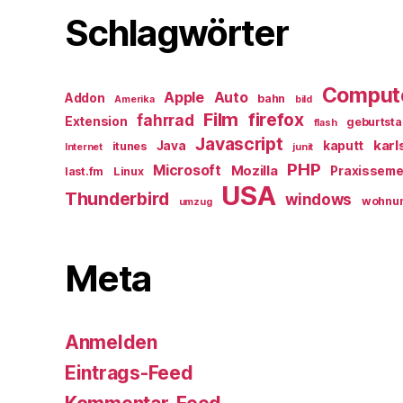
Schlagwörter
Comput
Apple
Auto
Addon
bahn
Amerika
bild
Film
firefox
fahrrad
Extension
geburtst
flash
Javascript
karl
Java
kaputt
itunes
Internet
junit
PHP
Microsoft
Mozilla
Praxisseme
last.fm
Linux
USA
Thunderbird
windows
wohnu
umzug
Meta
Anmelden
Eintrags-Feed