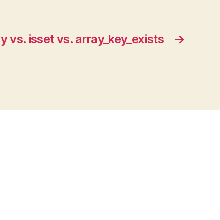
 vs. isset vs. array_key_exists
→