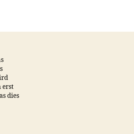
as
s
ird
 erst
as dies