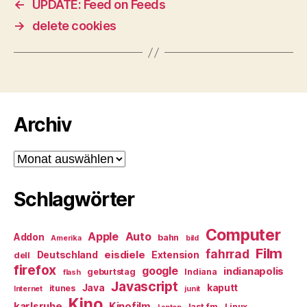
←
UPDATE: Feed on Feeds
→
delete cookies
Archiv
Archiv
Schlagwörter
Computer
Apple
Auto
Addon
bahn
Amerika
bild
Film
fahrrad
eisdiele
Deutschland
Extension
dell
firefox
google
indianapolis
geburtstag
Indiana
flash
Javascript
Java
kaputt
itunes
Internet
junit
Kino
karlsruhe
Kinofilm
last.fm
Linux