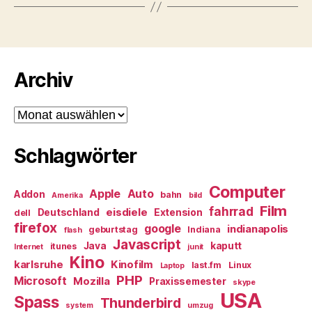
Archiv
Archiv
Schlagwörter
Computer
Apple
Auto
Addon
bahn
Amerika
bild
Film
fahrrad
eisdiele
Deutschland
Extension
dell
firefox
google
indianapolis
geburtstag
Indiana
flash
Javascript
Java
kaputt
itunes
Internet
junit
Kino
karlsruhe
Kinofilm
last.fm
Linux
Laptop
PHP
Microsoft
Mozilla
Praxissemester
skype
USA
Spass
Thunderbird
system
umzug