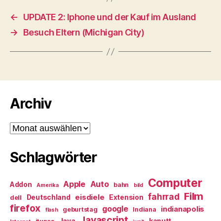
←
UPDATE 2: Iphone und der Kauf im Ausland
→
Besuch Eltern (Michigan City)
Archiv
Archiv
Schlagwörter
Computer
Apple
Auto
Addon
bahn
Amerika
bild
Film
fahrrad
eisdiele
Deutschland
Extension
dell
firefox
google
indianapolis
geburtstag
Indiana
flash
Javascript