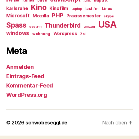
Java
kaputt
itunes
Internet
junit
Kino
karlsruhe
Kinofilm
last.fm
Linux
Laptop
PHP
Microsoft
Mozilla
Praxissemester
skype
USA
Spass
Thunderbird
system
umzug
windows
Wordpress
wohnung
Zoll
Meta
Anmelden
Eintrags-Feed
Kommentar-Feed
WordPress.org
© 2026
schwobeseggl.de
Nach oben
↑