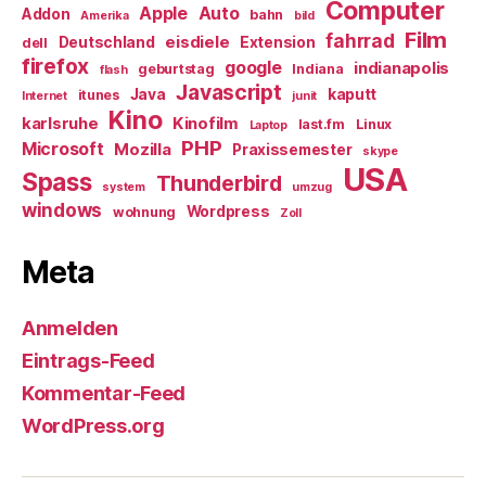
Computer
Apple
Auto
Addon
bahn
Amerika
bild
Film
fahrrad
eisdiele
Deutschland
Extension
dell
firefox
google
indianapolis
geburtstag
Indiana
flash
Javascript
Java
kaputt
itunes
Internet
junit
Kino
karlsruhe
Kinofilm
last.fm
Linux
Laptop
PHP
Microsoft
Mozilla
Praxissemester
skype
USA
Spass
Thunderbird
system
umzug
windows
Wordpress
wohnung
Zoll
Meta
Anmelden
Eintrags-Feed
Kommentar-Feed
WordPress.org