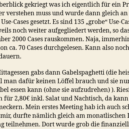
erblick gekriegt was ich eigentlich für ein P
r verstehen muss und wurde dann gleich an
 Use-Cases gesetzt. Es sind 135 „grobe“ Use-Ca
weils noch weiter aufgegliedert werden, so da
über 2000 Cases rauskommen. Naja, immerhi
hon ca. 70 Cases durchgelesen. Kann also noc
dauern.
ttagessen gabs dann Gabelspaghetti (die hei
il man dafür keinen Löffel brauch und sie nu
bel essen kann (ohne sie aufzudrehen) ). Ries
n für 2,80€ inkl. Salat und Nachtisch, da kan
meckern. Mein erstes Meeting hab ich auch s
 mir, durfte nämlich gleich am monatlischen 
g teilnehmen. Dort wurde grob die finanziel