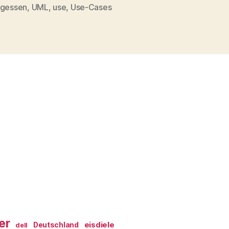
rter
agessen
,
UML
,
use
,
Use-Cases
er
eisdiele
Deutschland
dell