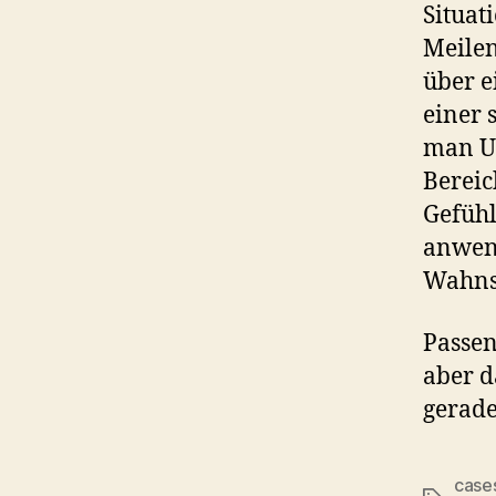
Situati
Meilen
über e
einer 
man U
Bereic
Gefühl
anwend
Wahns
Passen
aber d
gerad
case