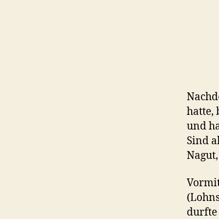
Nachde
hatte,
und ha
Sind a
Nagut,
Vormit
(Lohns
durfte