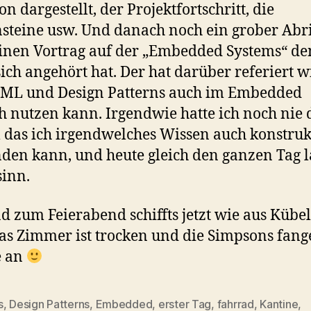
on dargestellt, der Projektfortschritt, die
steine usw. Und danach noch ein grober Abr
inen Vortrag auf der „Embedded Systems“ de
sich angehört hat. Der hat darüber referiert w
ML und Design Patterns auch im Embedded
h nutzen kann. Irgendwie hatte ich noch nie 
 das ich irgendwelches Wissen auch konstruk
en kann, und heute gleich den ganzen Tag l
inn.
d zum Feierabend schiffts jetzt wie aus Kübel
as Zimmer ist trocken und die Simpsons fan
e an
s
,
Design Patterns
,
Embedded
,
erster Tag
,
fahrrad
,
Kantine
,