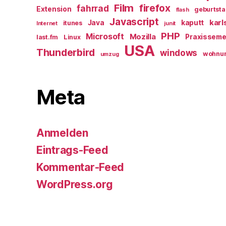
Film
firefox
fahrrad
Extension
geburtst
flash
Javascript
karl
Java
kaputt
itunes
Internet
junit
PHP
Microsoft
Mozilla
Praxisseme
last.fm
Linux
USA
Thunderbird
windows
wohnu
umzug
Meta
Anmelden
Eintrags-Feed
Kommentar-Feed
WordPress.org