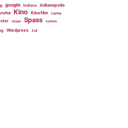
google
indianapolis
ag
Indiana
Kino
sruhe
Kinofilm
Laptop
Spass
ster
skype
system
Wordpress
ng
Zoll