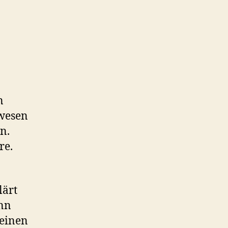
n
ewesen
n.
re.
lärt
ann
 einen