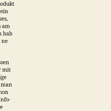
rodukt
 ein
ses,
s am
n hab
h ne
ssen
r mit
ige
n man
chon
Info-
le