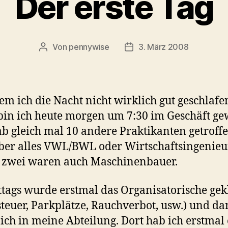
Der erste Tag
Von
pennywise
3. März 2008
Beitragsautor
Veröffentlichungsdatum
m ich die Nacht nicht wirklich gut geschlafe
 bin ich heute morgen um 7:30 im Geschäft g
b gleich mal 10 andere Praktikanten getroffe
ber alles VWL/BWL oder Wirtschaftsingenieu
 zwei waren auch Maschinenbauer.
tags wurde erstmal das Organisatorische gek
teuer, Parkplätze, Rauchverbot, usw.) und d
 ich in meine Abteilung. Dort hab ich erstmal