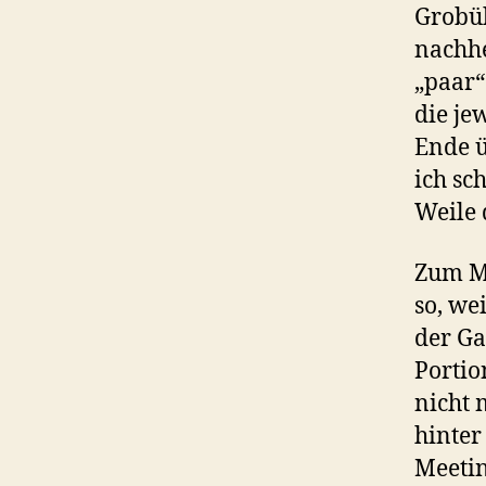
Grobüb
nachhe
„paar“
die je
Ende 
ich sc
Weile 
Zum Mi
so, we
der Ga
Portio
nicht 
hinter
Meetin