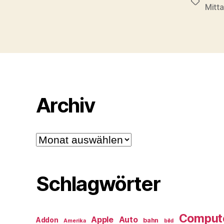
Schlagwö
Mitt
Archiv
Archiv
Schlagwörter
Comput
Apple
Auto
Addon
bahn
Amerika
bild