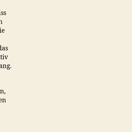
iss
n
ie
das
tiv
ang.
n,
gen